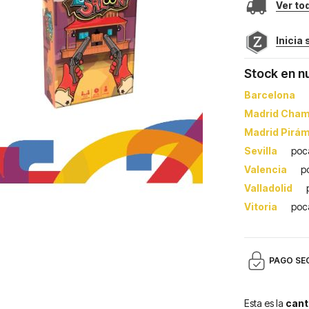
Ver to
Inicia
Stock en n
Barcelona
Madrid Cham
Madrid Pirá
Sevilla
poc
Valencia
p
Valladolid
Vitoria
poc
PAGO SE
Esta es la
cant