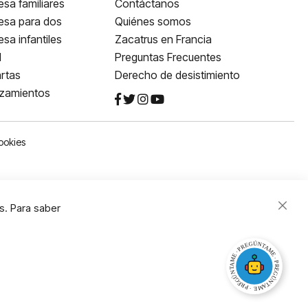
sa familiares
Contáctanos
esa para dos
Quiénes somos
sa infantiles
Zacatrus en Francia
l
Preguntas Frecuentes
rtas
Derecho de desistimiento
nzamientos
ookies
s. Para saber
Close
Cooki
Bar