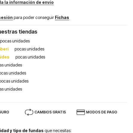
da la información de envio
 sesión
para poder conseguir
Fichas
uestras tiendas
pocas unidades
berí
pocas unidades
mides
pocas unidades
as unidades
ocas unidades
pocas unidades
as unidades
GURO
CAMBIOS GRATIS
MODOS DE PAGO
idad y tipo de fundas
que necesitas: