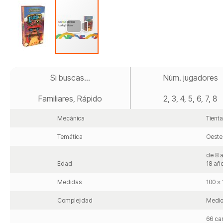
Saltar
al
Si buscas...
Núm. jugadores
comienzo
de
Familiares, Rápido
2, 3, 4, 5, 6, 7, 8
la
galería
de
Mecánica
Tienta
imágenes
Temática
Oeste
de 8 a
Edad
18 añ
Medidas
100 x
Complejidad
Medi
66 car