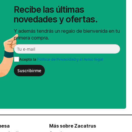
Recibe las últimas
novedades y ofertas.
Y además tendrás un regalo de bienvenida en tu
primera compra.
Acepto la
Política de Privacidad y el Aviso legal
Suscribirme
mesa
Más sobre Zacatrus