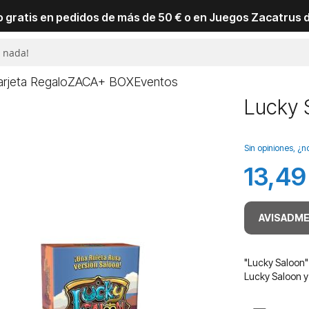
io gratis en pedidos de más de 50 € o en Juegos Zacatrus 
arjeta Regalo
ZACA+ BOX
Eventos
Lucky 
Sin opiniones, ¿n
13,49
AVISADME
"Lucky Saloon" 
Lucky Saloon y 