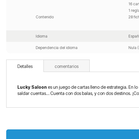
16 car
1 regl
Contenido
28 fic
Idioma
Españ
Dependencia del idioma
Nula (
Detalles
comentarios
Lucky Saloon
es un juego de cartas lleno de estrategia. En lo
saldar cuentas… Cuenta con dos balas, y con dos destinos. ¡Conv