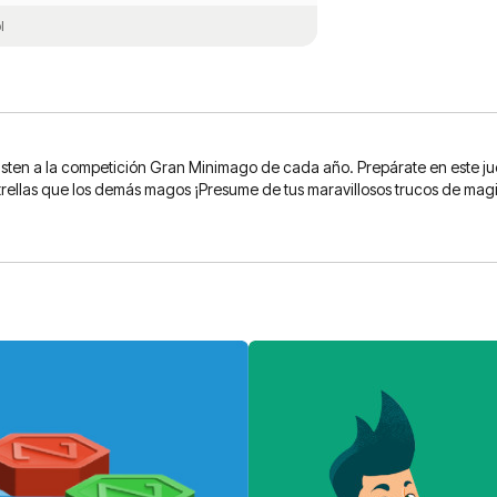
l
ten a la competición Gran Minimago de cada año. Prepárate en este jue
llas que los demás magos ¡Presume de tus maravillosos trucos de magia 