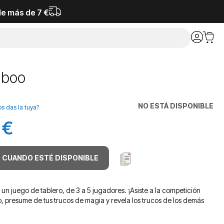
de más de 7 €
aboo
NO ESTÁ DISPONIBLE
os das la tuya?
 €
 CUANDO ESTÉ DISPONIBLE
un juego de tablero, de 3 a 5 jugadores. ¡Asiste a la competición
 presume de tus trucos de magia y revela los trucos de los demás