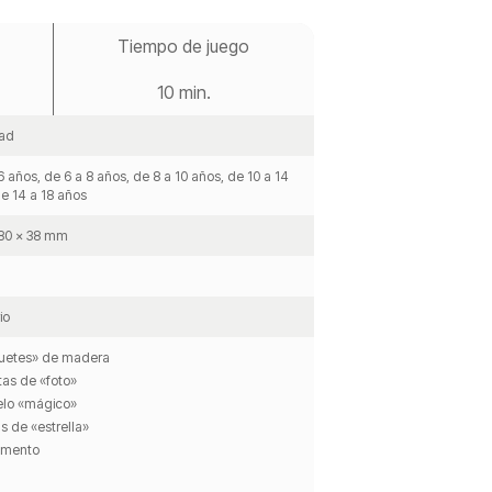
Tiempo de juego
10 min.
dad
6 años, de 6 a 8 años, de 8 a 10 años, de 10 a 14
e 14 a 18 años
180 x 38 mm
io
guetes» de madera
tas de «foto»
elo «mágico»
as de «estrella»
amento