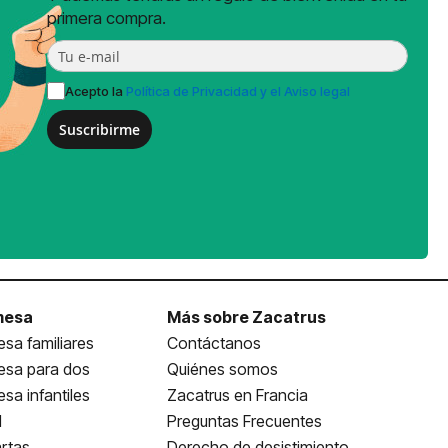
primera compra.
Acepto la
Política de Privacidad y el Aviso legal
Suscribirme
mesa
Más sobre Zacatrus
sa familiares
Contáctanos
esa para dos
Quiénes somos
sa infantiles
Zacatrus en Francia
l
Preguntas Frecuentes
rtas
Derecho de desistimiento