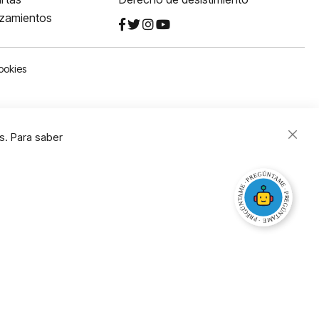
nzamientos
ookies
s. Para saber
Close
Cooki
Bar