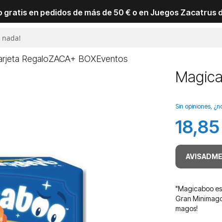
io gratis en pedidos de más de 50 € o en Juegos Zacatrus 
arjeta Regalo
ZACA+ BOX
Eventos
Magic
Sin opiniones, ¿n
18,85
AVISADME
"Magicaboo es 
Gran Minimago,
magos!