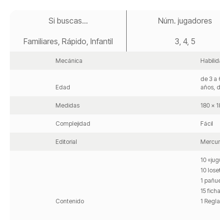
Saltar
al
Si buscas...
Núm. jugadores
comienzo
de
Familiares, Rápido, Infantil
3, 4, 5
la
galería
de
Mecánica
Habili
imágenes
de 3 a 
Edad
años, d
Medidas
180 x 
Complejidad
Fácil
Editorial
Mercur
10 «ju
10 lose
1 pañu
15 fich
Contenido
1 Regl