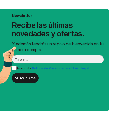
Newsletter
Recibe las últimas
novedades y ofertas.
Y además tendrás un regalo de bienvenida en tu
primera compra.
Acepto la
Política de Privacidad y el Aviso legal
Suscribirme