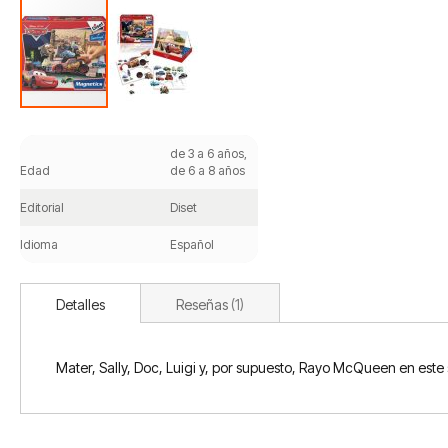
Saltar
al
de 3 a 6 años,
comienzo
Edad
de 6 a 8 años
de
la
Editorial
Diset
galería
de
Idioma
Español
imágenes
Detalles
Reseñas
1
Mater, Sally, Doc, Luigi y, por supuesto, Rayo McQueen en este