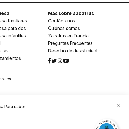
mesa
Más sobre Zacatrus
sa familiares
Contáctanos
esa para dos
Quiénes somos
sa infantiles
Zacatrus en Francia
l
Preguntas Frecuentes
rtas
Derecho de desistimiento
nzamientos
ookies
s. Para saber
Close
Cooki
Bar