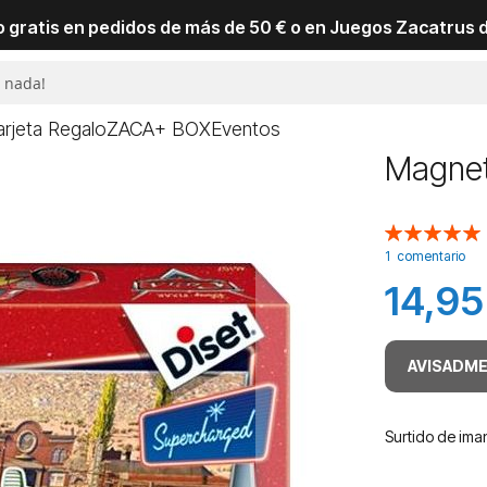
io gratis en pedidos de más de 50 € o en Juegos Zacatrus 
arjeta Regalo
ZACA+ BOX
Eventos
Magnet
Valoración:
100
100
% of
1
comentario
14,95
AVISADME
Surtido de iman