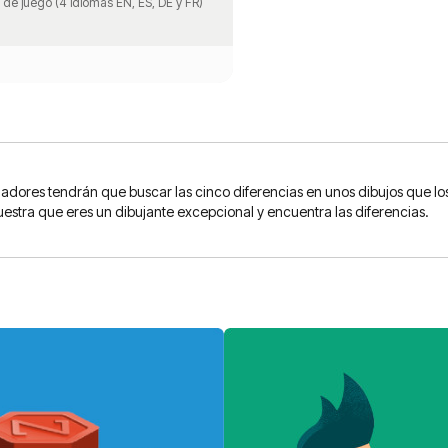
de juego (4 idiomas EN, ES, DE y FR)
ugadores tendrán que buscar las cinco diferencias en unos dibujos que 
muestra que eres un dibujante excepcional y encuentra las diferencias.