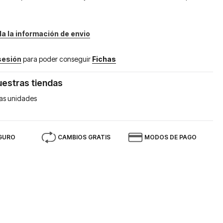
da la información de envio
 sesión
para poder conseguir
Fichas
uestras tiendas
as unidades
GURO
CAMBIOS GRATIS
MODOS DE PAGO