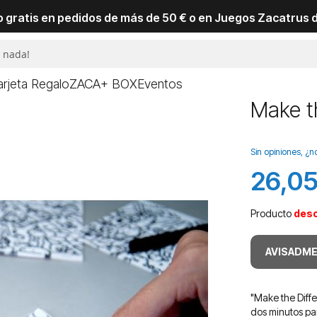
io gratis en pedidos de más de 50 € o en Juegos Zacatrus 
arjeta Regalo
ZACA+ BOX
Eventos
Make t
Sin opiniones, ¿n
26,05
Producto
des
AVISADME
"Make the Diff
dos minutos pa