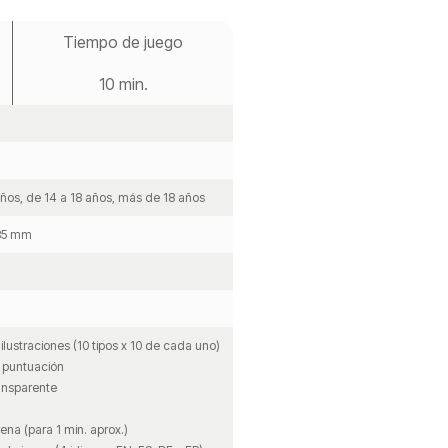
Tiempo de juego
10 min.
años, de 14 a 18 años, más de 18 años
 35 mm
ilustraciones (10 tipos x 10 de cada uno)
e puntuación
ransparente
rena (para 1 min. aprox.)