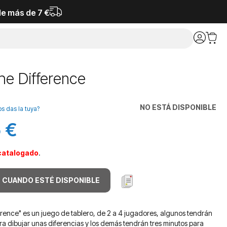
de más de 7 €
he Difference
NO ESTÁ DISPONIBLE
os das la tuya?
 €
catalogado
.
 CUANDO ESTÉ DISPONIBLE
erence" es un juego de tablero, de 2 a 4 jugadores, algunos tendrán
ra dibujar unas diferencias y los demás tendrán tres minutos para