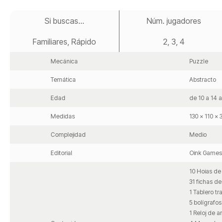
Saltar
al
Si buscas...
Núm. jugadores
comienzo
de
Familiares, Rápido
2, 3, 4
la
galería
de
Mecánica
Puzzle
imágenes
Temática
Abstracto
Edad
de 10 a 14 
Medidas
130 x 110 x
Complejidad
Medio
Editorial
Oink Games
10 Hoias de 
31 fichas d
1 Tablero t
5 bolígrafos
1 Reloj de a