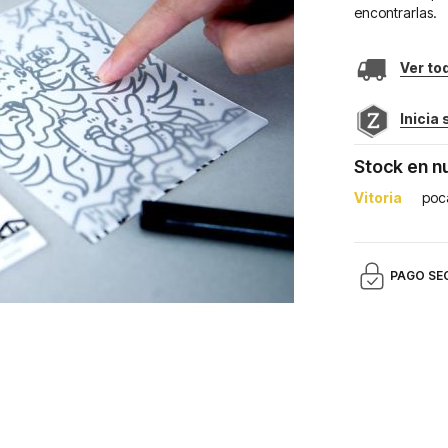
encontrarlas.
Ver to
Inicia
Stock en n
Vitoria
poc
PAGO SE