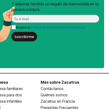
Y además tendrás un regalo de bienvenida en tu
primera compra.
Acepto la
Política de Privacidad y el Aviso legal
Suscribirme
mesa
Más sobre Zacatrus
sa familiares
Contáctanos
esa para dos
Quiénes somos
sa infantiles
Zacatrus en Francia
l
Preguntas Frecuentes