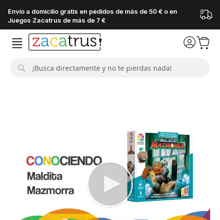
Envío a domicilio gratis en pedidos de más de 50 € o en
Juegos Zacatrus de más de 7 €
Buscar
Saltar
al
final
de
la
galería
de
imágenes