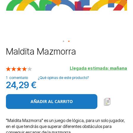
Saltar
Maldita Mazmorra
al
comienzo
de
Llegada estimada:
mañana
Valoración:
la
80
100
% of
1
comentario
¿Qué opinas de este producto?
galería
24,29 €
de
imágenes
AÑADIR AL CARRITO
"Maldita Mazmorra" es un juego de lógica, para un solo jugador,
en el que tendrás que superar diferentes obstáculos para
conseguir escapar de la mazmorra.