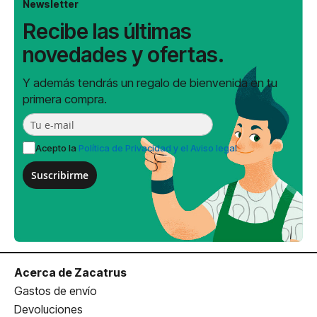
Newsletter
Recibe las últimas
novedades y ofertas.
Y además tendrás un regalo de bienvenida en tu
primera compra.
Acepto la
Política de Privacidad y el Aviso legal
Suscribirme
Acerca de Zacatrus
Gastos de envío
Devoluciones