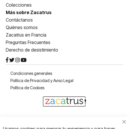
Colecciones
Más sobre Zacatrus
Contáctanos
Quiénes somos
Zacatrus en Francia
Preguntas Frecuentes
Derecho de desistimiento
Condiciones generales
Política de Privacidad y Aviso Legal
Política de Cookies
Cl
Usamos cookies para mejorar tu experiencia y para hacer