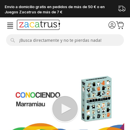
Envío a domicilio gratis en pedidos de más de 50 € o en
Juegos Zacatrus de más de 7 €
Buscar
Saltar
al
final
de
la
galería
de
imágenes