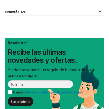
comentarios
Newsletter
Recibe las últimas
novedades y ofertas.
Y además tendrás un regalo de bienvenida en tu
primera compra.
Acepto la
Política de Privacidad y el Aviso legal
Suscribirme