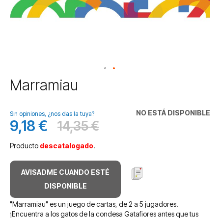
Saltar
Marramiau
al
comienzo
de
NO ESTÁ DISPONIBLE
Sin opiniones, ¿nos das la tuya?
la
9,18 €
14,35 €
Precio
Antes
galería
especial
de
Producto
descatalogado
.
imágenes
AVISADME CUANDO ESTÉ
DISPONIBLE
"Marramiau" es un juego de cartas, de 2 a 5 jugadores.
¡Encuentra a los gatos de la condesa Gatafiores antes que tus