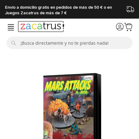
Envío a domicilio gratis en pedidos de más de 50 € o en
Juegos Zacatrus de más de 7 €
Buscar
Saltar
al
final
de
la
galería
de
imágenes