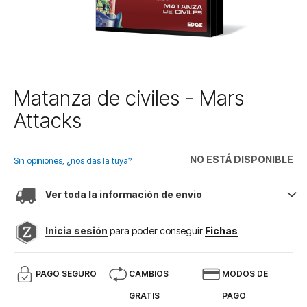
Saltar
Matanza de civiles - Mars
al
Attacks
comienzo
de
la
NO ESTÁ DISPONIBLE
galería
Sin opiniones, ¿nos das la tuya?
de
imágenes
Ver toda la información de envio
Inicia sesión
para poder conseguir
Fichas
PAGO SEGURO
CAMBIOS
MODOS DE
GRATIS
PAGO