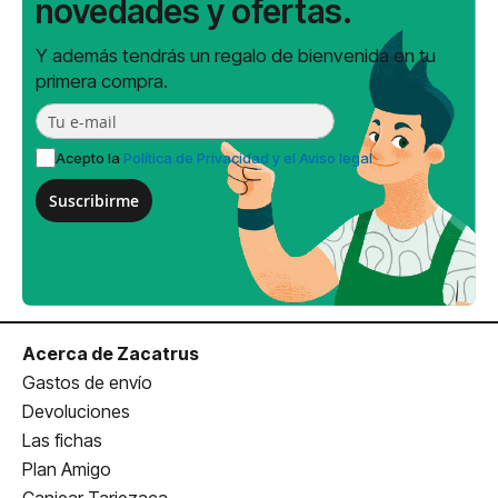
novedades y ofertas.
Y además tendrás un regalo de bienvenida en tu
primera compra.
Acepto la
Política de Privacidad y el Aviso legal
Suscribirme
Acerca de Zacatrus
Gastos de envío
Devoluciones
Las fichas
Plan Amigo