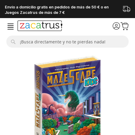
Envío a domicilio gratis en pedidos de más de 50 € o en
Juegos Zacatrus de más de 7 €
Buscar
Saltar
al
final
de
la
galería
de
imágenes