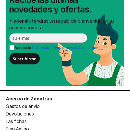
novedades y ofertas.
Y además tendrás un regalo de bienvenida en tu
primera compra.
Acepto la
Política de Privacidad y el Aviso legal
Suscribirme
Acerca de Zacatrus
Gastos de envío
Devoluciones
Las fichas
Plan Amigo