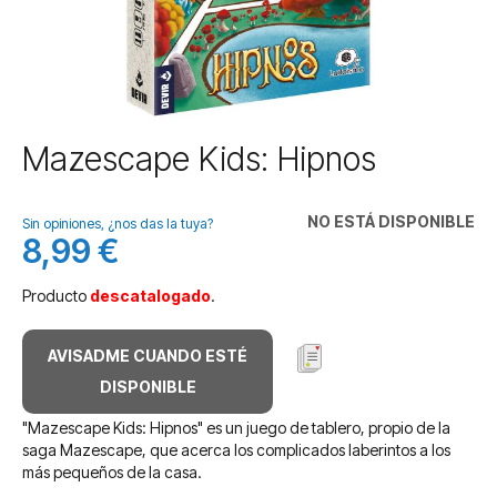
Saltar
Mazescape Kids: Hipnos
al
comienzo
de
NO ESTÁ DISPONIBLE
Sin opiniones, ¿nos das la tuya?
la
8,99 €
galería
de
Producto
descatalogado
.
imágenes
AVISADME CUANDO ESTÉ
DISPONIBLE
"Mazescape Kids: Hipnos" es un juego de tablero, propio de la
saga Mazescape, que acerca los complicados laberintos a los
más pequeños de la casa.