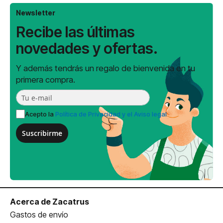
Newsletter
Recibe las últimas
novedades y ofertas.
Y además tendrás un regalo de bienvenida en tu
primera compra.
Acepto la
Política de Privacidad y el Aviso legal
Suscribirme
Acerca de Zacatrus
Gastos de envío