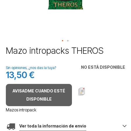
Saltar
Mazo intropacks THEROS
al
comienzo
de
NO ESTÁ DISPONIBLE
Sin opiniones, ¿nos das la tuya?
la
13,50 €
galería
de
imágenes
AVISADME CUANDO ESTÉ
DISPONIBLE
Mazos intropack
Ver toda la información de envio