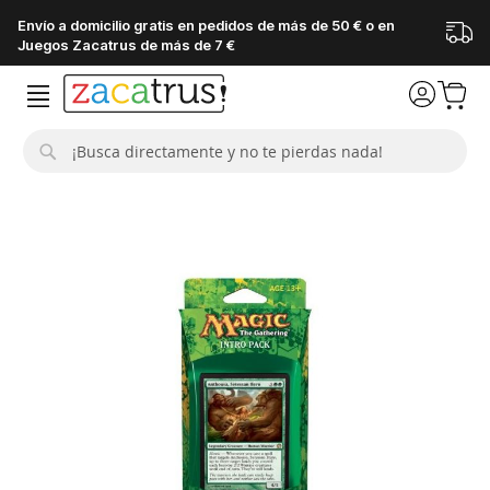
Envío a domicilio gratis en pedidos de más de 50 € o en
Juegos Zacatrus de más de 7 €
Buscar
Saltar
al
final
de
la
galería
de
imágenes