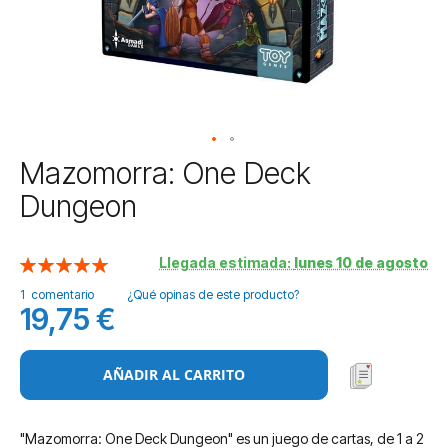
Saltar
Mazomorra: One Deck
al
Dungeon
comienzo
de
la
Llegada estimada:
lunes 10 de agosto
Valoración:
galería
100
100
% of
de
1
comentario
¿Qué opinas de este producto?
imágenes
19,75 €
AÑADIR AL CARRITO
"Mazomorra: One Deck Dungeon" es un juego de cartas, de 1 a 2