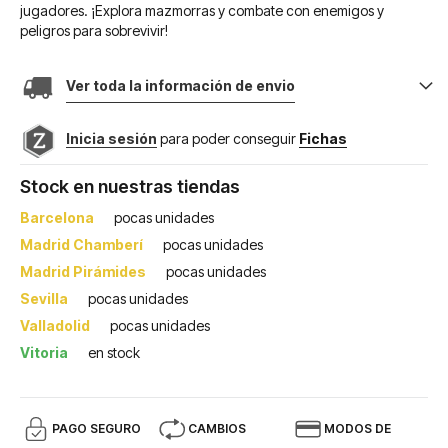
jugadores. ¡Explora mazmorras y combate con enemigos y
peligros para sobrevivir!
Ver toda la información de envio
Inicia sesión
para poder conseguir
Fichas
Stock en nuestras tiendas
Barcelona
pocas unidades
Madrid Chamberí
pocas unidades
Madrid Pirámides
pocas unidades
Sevilla
pocas unidades
Valladolid
pocas unidades
Vitoria
en stock
PAGO SEGURO
CAMBIOS
MODOS DE