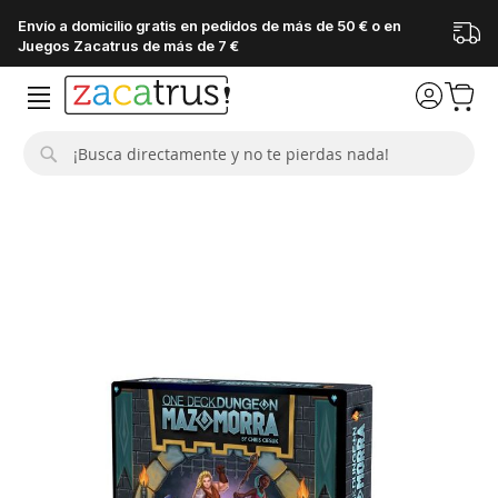
Envío a domicilio gratis en pedidos de más de 50 € o en
Juegos Zacatrus de más de 7 €
Buscar
Saltar
al
final
de
la
galería
de
imágenes