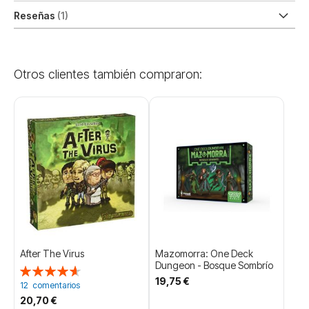
Reseñas
1
Otros clientes también compraron:
After The Virus
Mazomorra: One Deck
Dungeon - Bosque Sombrío
Valoración:
19,75 €
93%
12
comentarios
20,70 €