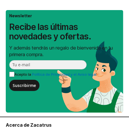
Newsletter
Recibe las últimas
novedades y ofertas.
Y además tendrás un regalo de bienvenida en tu
primera compra.
Acepto la
Política de Privacidad y el Aviso legal
Suscribirme
Acerca de Zacatrus