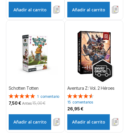
Añadir al carrito
Añadir al carrito
Schotten Totten
Aventura Z: Vol. 2 Héroes
Valoración:
Valoración:
1
comentario
100%
92%
15
comentarios
Precio
7,50 €
15,00 €
Antes
especial
26,95 €
Añadir al carrito
Añadir al carrito