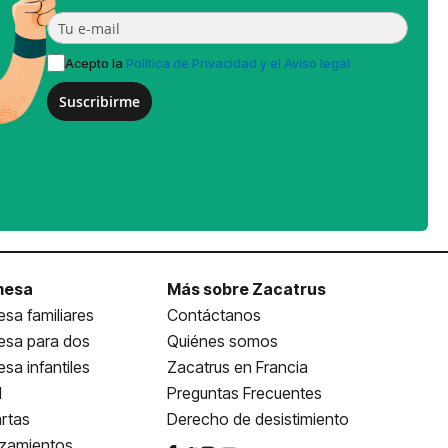
Acepto la
Política de Privacidad y el Aviso legal
Suscribirme
mesa
Más sobre Zacatrus
sa familiares
Contáctanos
esa para dos
Quiénes somos
sa infantiles
Zacatrus en Francia
l
Preguntas Frecuentes
rtas
Derecho de desistimiento
nzamientos