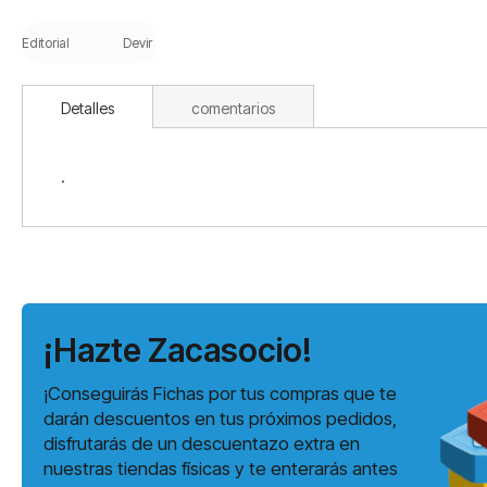
Saltar
al
Editorial
Devir
comienzo
de
la
Detalles
comentarios
galería
de
imágenes
.
¡Hazte Zacasocio!
¡Conseguirás Fichas por tus compras que te
darán descuentos en tus próximos pedidos,
disfrutarás de un descuentazo extra en
nuestras tiendas físicas y te enterarás antes