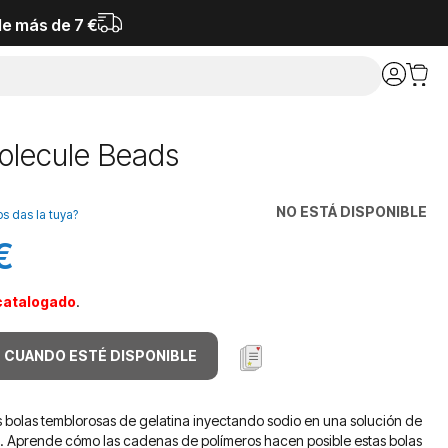
de más de 7 €
lecule Beads
NO ESTÁ DISPONIBLE
os das la tuya?
€
catalogado
.
 CUANDO ESTÉ DISPONIBLE
s bolas temblorosas de gelatina inyectando sodio en una solución de
o. Aprende cómo las cadenas de polímeros hacen posible estas bolas