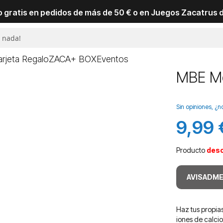
io gratis en pedidos de más de 50 € o en Juegos Zacatrus 
arjeta Regalo
ZACA+ BOX
Eventos
MBE Mo
Sin opiniones, ¿n
9,99 
Producto
des
AVISADME
Haz tus propia
iones de calci