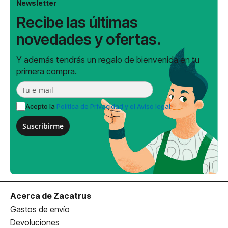
Newsletter
Recibe las últimas
novedades y ofertas.
Y además tendrás un regalo de bienvenida en tu
primera compra.
Acepto la
Política de Privacidad y el Aviso legal
Suscribirme
Acerca de Zacatrus
Gastos de envío
Devoluciones