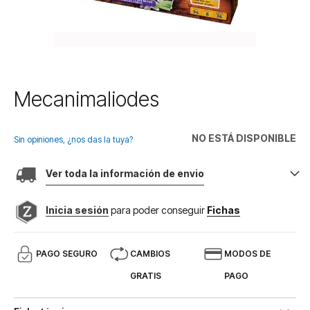
Saltar
Mecanimaliodes
al
comienzo
de
NO ESTÁ DISPONIBLE
Sin opiniones, ¿nos das la tuya?
la
galería
Ver toda la información de envio
de
imágenes
Inicia sesión
para poder conseguir
Fichas
PAGO SEGURO
CAMBIOS
MODOS DE
GRATIS
PAGO