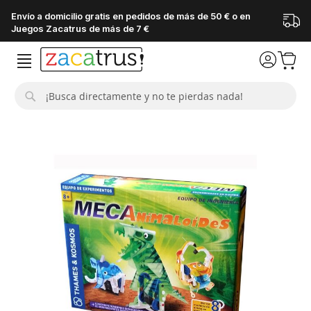
Envío a domicilio gratis en pedidos de más de 50 € o en
Juegos Zacatrus de más de 7 €
Buscar
Saltar
al
final
de
la
galería
de
imágenes