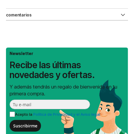
comentarios
Newsletter
Recibe las últimas
novedades y ofertas.
Y además tendrás un regalo de bienvenida en tu
primera compra.
Acepto la
Política de Privacidad y el Aviso legal
Suscribirme