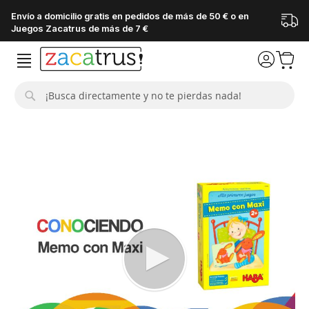
Envío a domicilio gratis en pedidos de más de 50 € o en
Juegos Zacatrus de más de 7 €
Buscar
Saltar
al
final
de
la
galería
de
imágenes