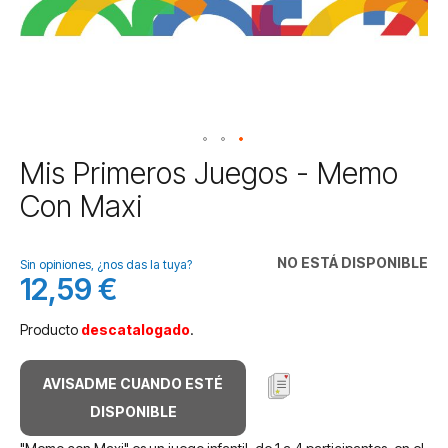
Saltar
Mis Primeros Juegos - Memo
al
Con Maxi
comienzo
de
la
NO ESTÁ DISPONIBLE
galería
Sin opiniones, ¿nos das la tuya?
12,59 €
de
imágenes
Producto
descatalogado
.
AVISADME CUANDO ESTÉ
DISPONIBLE