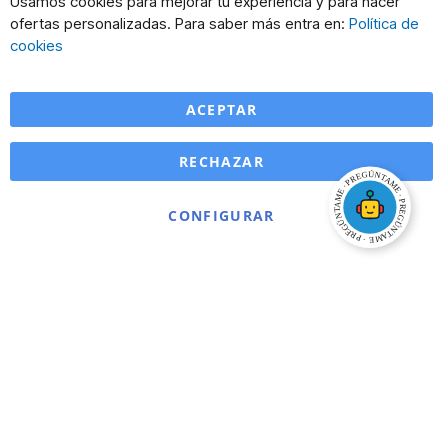
Usamos cookies para mejorar tu experiencia y para hacer
Co
ofertas personalizadas. Para saber más entra en:
Política de
Ba
cookies
ACEPTAR
RECHAZAR
CONFIGURAR