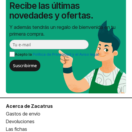
Recibe las últimas
novedades y ofertas.
Y además tendrás un regalo de bienvenida en tu
primera compra.
Acepto la
Política de Privacidad y el Aviso legal
Suscribirme
Acerca de Zacatrus
Gastos de envío
Devoluciones
Las fichas