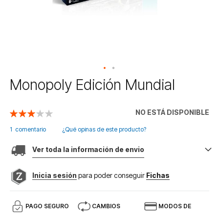
Saltar
Monopoly Edición Mundial
al
comienzo
de
NO ESTÁ DISPONIBLE
Valoración:
la
60
100
% of
galería
1
comentario
¿Qué opinas de este producto?
de
imágenes
Ver toda la información de envio
Inicia sesión
para poder conseguir
Fichas
PAGO SEGURO
CAMBIOS
MODOS DE