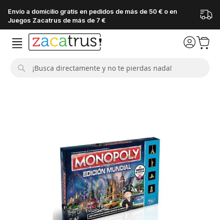
Envío a domicilio gratis en pedidos de más de 50 € o en
Juegos Zacatrus de más de 7 €
Buscar
Saltar
al
final
de
la
galería
de
imágenes