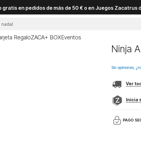
io gratis en pedidos de más de 50 € o en Juegos Zacatrus 
arjeta Regalo
ZACA+ BOX
Eventos
Ninja A
Sin opiniones, ¿n
Ver to
Inicia
PAGO SE