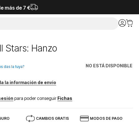
de más de 7 €
ll Stars: Hanzo
NO ESTÁ DISPONIBLE
os das la tuya?
da la información de envio
 sesión
para poder conseguir
Fichas
GURO
CAMBIOS GRATIS
MODOS DE PAGO