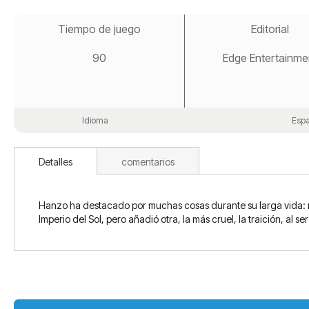
Saltar
al
Tiempo de juego
Editorial
comienzo
de
90
Edge Entertainme
la
galería
de
imágenes
Idioma
Espa
Detalles
comentarios
Hanzo ha destacado por muchas cosas durante su larga vida: ma
Imperio del Sol, pero añadió otra, la más cruel, la traición, al 