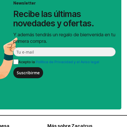
Newsletter
Recibe las últimas
novedades y ofertas.
Y además tendrás un regalo de bienvenida en tu
primera compra.
Acepto la
Política de Privacidad y el Aviso legal
Suscribirme
mesa
Más sobre Zacatrus