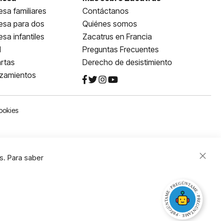
sa familiares
Contáctanos
esa para dos
Quiénes somos
sa infantiles
Zacatrus en Francia
l
Preguntas Frecuentes
rtas
Derecho de desistimiento
nzamientos
ookies
s. Para saber
Close
Cooki
Bar