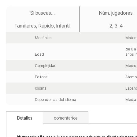
Saltar
al
Si buscas...
Núm. jugadores
comienzo
de
Familiares, Rápido, Infantil
2, 3, 4
la
galería
de
Mecánica
Matem
imágenes
de 6 a
Edad
años, 
Complejidad
Medio
Editorial
Átomo
Idioma
Españo
Dependencia del idioma
Media
Detalles
comentarios