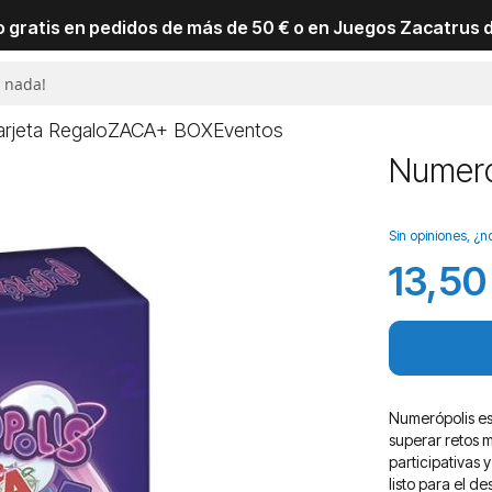
io gratis en pedidos de más de 50 € o en Juegos Zacatrus 
arjeta Regalo
ZACA+ BOX
Eventos
Numeró
Sin opiniones, ¿n
13,50
Numerópolis es
superar retos 
participativas 
listo para el de