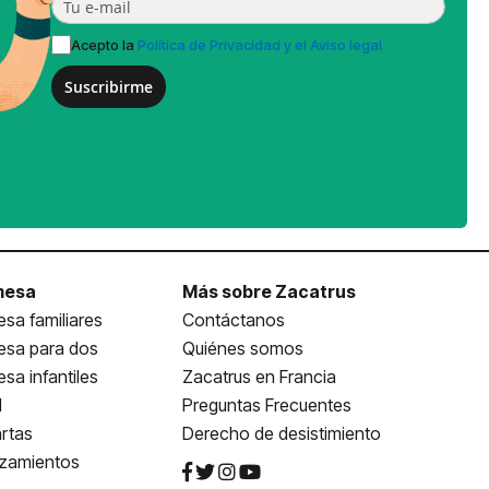
Acepto la
Política de Privacidad y el Aviso legal
Suscribirme
mesa
Más sobre Zacatrus
sa familiares
Contáctanos
esa para dos
Quiénes somos
sa infantiles
Zacatrus en Francia
l
Preguntas Frecuentes
rtas
Derecho de desistimiento
nzamientos