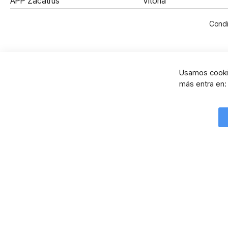
APP Zacatrus
Vitoria
Condi
Usamos cookie
más entra en