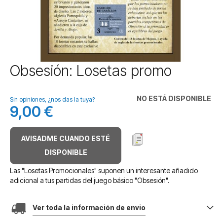
Saltar
Obsesión: Losetas promo
al
comienzo
de
NO ESTÁ DISPONIBLE
Sin opiniones, ¿nos das la tuya?
la
9,00 €
galería
de
imágenes
AVISADME CUANDO ESTÉ
DISPONIBLE
Las "Losetas Promocionales" suponen un interesante añadido
adicional a tus partidas del juego básico "Obsesión".
Ver toda la información de envio