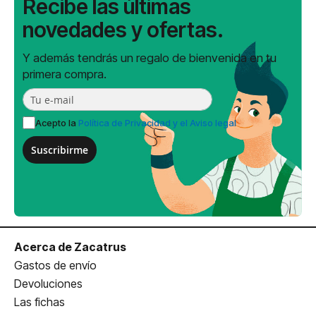
Recibe las últimas
novedades y ofertas.
Y además tendrás un regalo de bienvenida en tu
primera compra.
Acepto la
Política de Privacidad y el Aviso legal
Suscribirme
Acerca de Zacatrus
Gastos de envío
Devoluciones
Las fichas