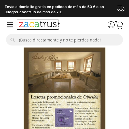
Envío a domicilio gratis en pedidos de más de 50 € o en
Juegos Zacatrus de más de 7 €
Buscar
Saltar
al
final
de
la
galería
de
imágenes