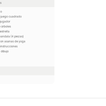
s
to
e juego cuadrado
 jugador
e árboles
estrella
mandala (4 piezas)
 con asanas de yoga
 instrucciones
 dibujo