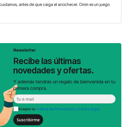
o cuidamos, antes de que caiga el anochecer. Omm es un juego
Newsletter
Recibe las últimas
novedades y ofertas.
Y además tendrás un regalo de bienvenida en tu
primera compra.
Acepto la
Política de Privacidad y el Aviso legal
Suscribirme