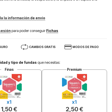
da la información de envio
 sesión
para poder conseguir
Fichas
GURO
CAMBIOS GRATIS
MODOS DE PAGO
idad y tipo de fundas
que necesitas:
Finas
Premium
x1
x1
1,50 €
2,50 €