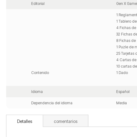
Editorial
Gen X Game
1 Reglamen
1 Tablero d
4 Fichas de
32 Fichas d
8 Fichas de 
1 Puzle de 
25 Tarjetas
4 Cartas de
10 cartas de
Contenido
1 Dado
Idioma
Español
Dependencia del idioma
Media
Detalles
comentarios