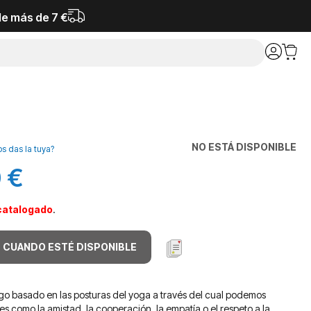
de más de 7 €
NO ESTÁ DISPONIBLE
os das la tuya?
 €
catalogado
.
 CUANDO ESTÉ DISPONIBLE
o basado en las posturas del yoga a través del cual podemos
s como la amistad, la cooperación, la empatía o el respeto a la