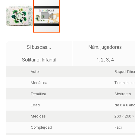
Saltar
al
Si buscas...
Núm. jugadores
comienzo
de
Solitario, Infantil
1, 2, 3, 4
la
galería
de
Autor
Raquel Piñe
imágenes
Mecánica
Tienta la su
Temática
Abstracto
Edad
de 6 a 8 año
Medidas
260 x 260 
Complejidad
Fácil