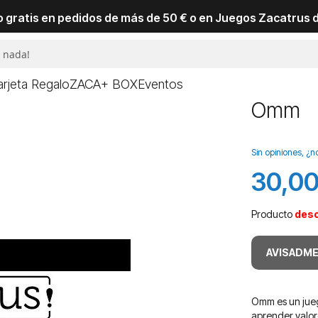
io gratis en pedidos de más de 50 € o en Juegos Zacatrus 
arjeta Regalo
ZACA+ BOX
Eventos
Omm
Sin opiniones, ¿n
30,00
Producto
des
AVISADME
Omm es un jueg
aprender valore