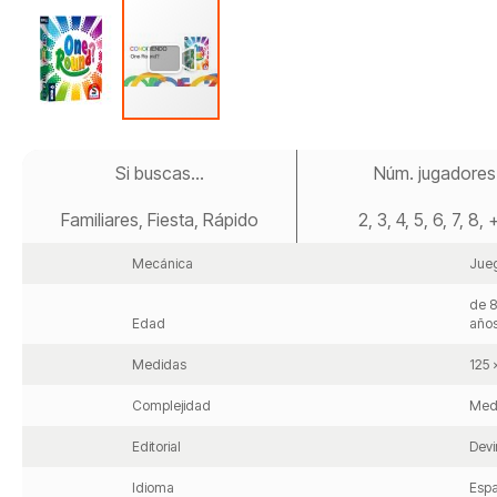
Saltar
al
Si buscas...
Núm. jugadores
comienzo
de
Familiares, Fiesta, Rápido
2, 3, 4, 5, 6, 7, 8,
la
galería
de
Mecánica
Jueg
imágenes
de 8
Edad
año
Medidas
125 
Complejidad
Med
Editorial
Devi
Idioma
Espa