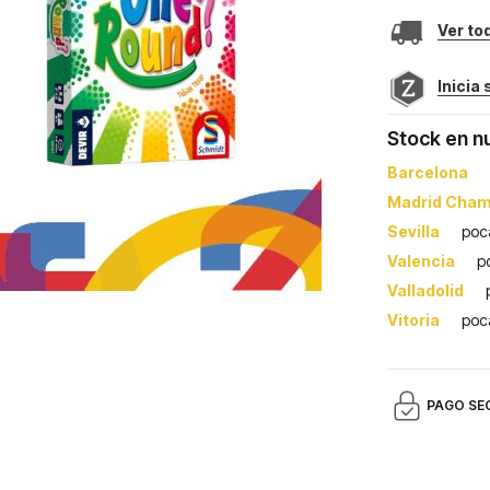
Ver to
Inicia
Stock en n
Barcelona
Madrid Cham
Sevilla
poc
Valencia
p
Valladolid
Vitoria
poc
PAGO SE