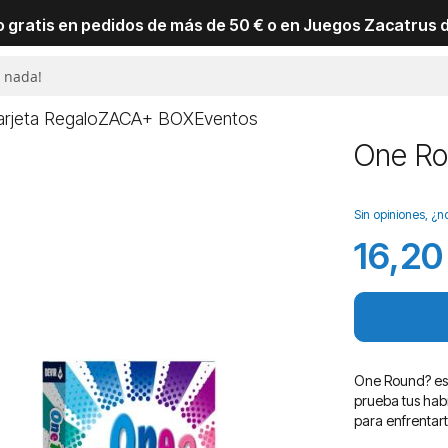
io gratis en pedidos de más de 50 € o en Juegos Zacatrus 
arjeta Regalo
ZACA+ BOX
Eventos
One R
Sin opiniones, ¿n
16,20
One Round? es 
prueba tus habi
para enfrentart