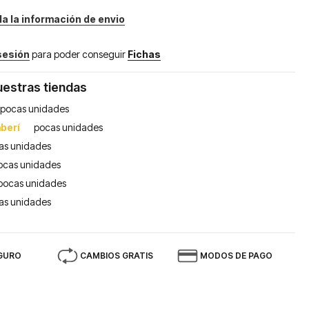
da la información de envio
 sesión
para poder conseguir
Fichas
uestras tiendas
pocas unidades
berí
pocas unidades
as unidades
ocas unidades
pocas unidades
as unidades
GURO
CAMBIOS GRATIS
MODOS DE PAGO