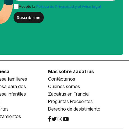
Acepto la
Política de Privacidad y el Aviso legal
Suscribirme
mesa
Más sobre Zacatrus
sa familiares
Contáctanos
esa para dos
Quiénes somos
sa infantiles
Zacatrus en Francia
l
Preguntas Frecuentes
rtas
Derecho de desistimiento
nzamientos