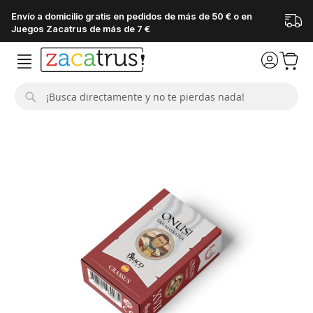
Envío a domicilio gratis en pedidos de más de 50 € o en
Juegos Zacatrus de más de 7 €
Buscar
Saltar
al
final
de
la
galería
de
imágenes