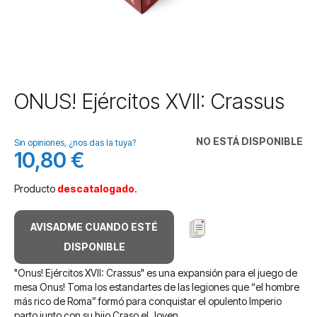
Saltar
ONUS! Ejércitos XVII: Crassus
al
comienzo
de
NO ESTÁ DISPONIBLE
Sin opiniones, ¿nos das la tuya?
la
10,80 €
galería
de
Producto
descatalogado
.
imágenes
AVISADME CUANDO ESTÉ
DISPONIBLE
"Onus! Ejércitos XVII: Crassus" es una expansión para el juego de
mesa Onus! Toma los estandartes de las legiones que “el hombre
más rico de Roma” formó para conquistar el opulento Imperio
parto junto con su hijo Craso el Joven.