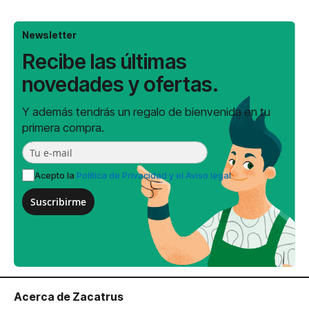
Newsletter
Recibe las últimas
novedades y ofertas.
Y además tendrás un regalo de bienvenida en tu
primera compra.
Acepto la
Política de Privacidad y el Aviso legal
Suscribirme
Acerca de Zacatrus