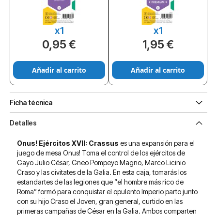
x1
x1
0,95 €
1,95 €
Añadir al carrito
Añadir al carrito
Ficha técnica
Detalles
Onus! Ejércitos XVII: Crassus
es una expansión para el
juego de mesa Onus! Toma el control de los ejércitos de
Gayo Julio César, Gneo Pompeyo Magno, Marco Licinio
Craso y las civitates de la Galia. En esta caja, tomarás los
estandartes de las legiones que “el hombre más rico de
Roma” formó para conquistar el opulento Imperio parto junto
con su hijo Craso el Joven, gran general, curtido en las
primeras campañas de César en la Galia. Ambos comparten