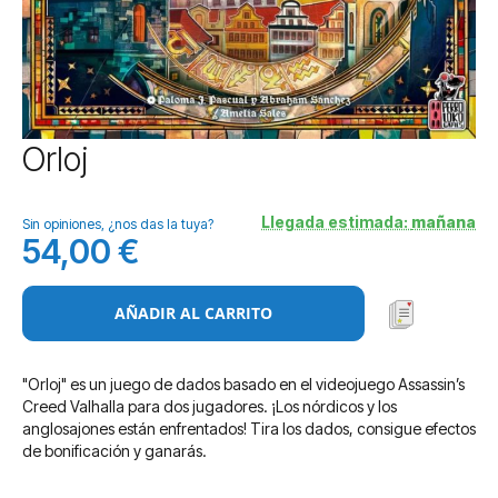
Saltar
Orloj
al
comienzo
de
Llegada estimada:
mañana
Sin opiniones, ¿nos das la tuya?
la
54,00 €
galería
de
imágenes
AÑADIR AL CARRITO
"Orloj" es un juego de dados basado en el videojuego Assassin’s
Creed Valhalla para dos jugadores. ¡Los nórdicos y los
anglosajones están enfrentados! Tira los dados, consigue efectos
de bonificación y ganarás.