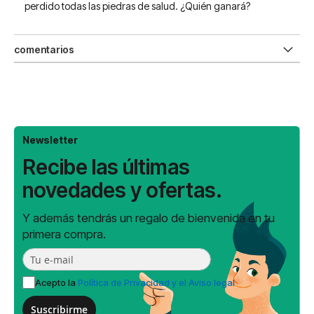
perdido todas las piedras de salud. ¿Quién ganará?
comentarios
Newsletter
Recibe las últimas
novedades y ofertas.
Y además tendrás un regalo de bienvenida en tu
primera compra.
Acepto la
Política de Privacidad y el Aviso legal
Suscribirme