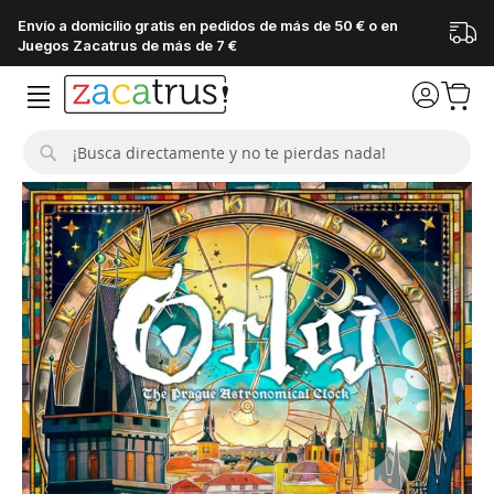
Envío a domicilio gratis en pedidos de más de 50 € o en
Juegos Zacatrus de más de 7 €
Buscar
Saltar
al
final
de
la
galería
de
imágenes