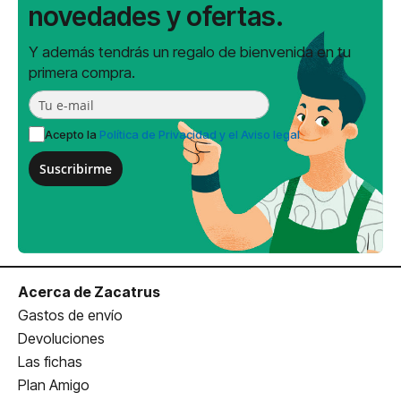
novedades y ofertas.
Y además tendrás un regalo de bienvenida en tu
primera compra.
Acepto la
Política de Privacidad y el Aviso legal
Suscribirme
Acerca de Zacatrus
Gastos de envío
Devoluciones
Las fichas
Plan Amigo