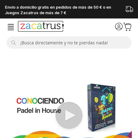
Envío a domicilio gratis en pedidos de más de 50 € o en
Juegos Zacatrus de más de 7 €
Buscar
Saltar
al
final
de
la
galería
de
imágenes