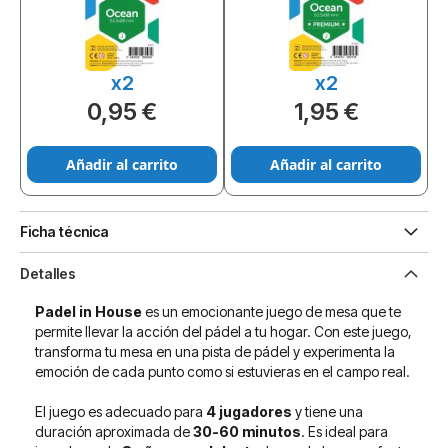
x2
x2
0,95 €
1,95 €
Añadir al carrito
Añadir al carrito
Ficha técnica
Detalles
Padel in House
es un emocionante juego de mesa que te
permite llevar la acción del pádel a tu hogar. Con este juego,
transforma tu mesa en una pista de pádel y experimenta la
emoción de cada punto como si estuvieras en el campo real.
El juego es adecuado para
4 jugadores
y tiene una
duración aproximada de
30-60 minutos
. Es ideal para