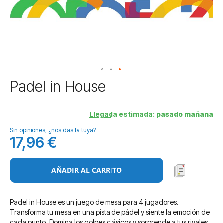
Saltar
Padel in House
al
comienzo
de
Llegada estimada:
pasado mañana
la
Sin opiniones, ¿nos das la tuya?
galería
17,96 €
de
imágenes
AÑADIR AL CARRITO
Padel in House es un juego de mesa para 4 jugadores.
Transforma tu mesa en una pista de pádel y siente la emoción de
cada punto. Domina los golpes clásicos y sorprende a tus rivales