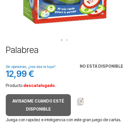
Saltar
Palabrea
al
comienzo
de
NO ESTÁ DISPONIBLE
Sin opiniones, ¿nos das la tuya?
la
12,99 €
galería
de
Producto
descatalogado
.
imágenes
AVISADME CUANDO ESTÉ
DISPONIBLE
Juega con rapidez e inteligencia con este gran juego de cartas.