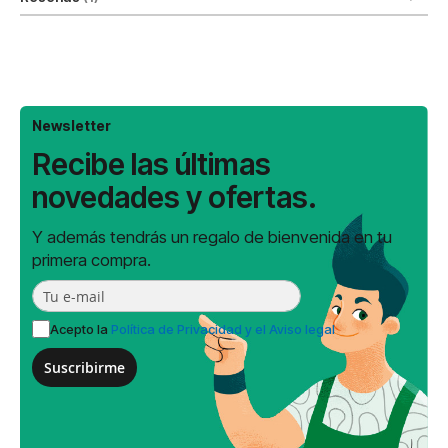
Newsletter
Recibe las últimas
novedades y ofertas.
Y además tendrás un regalo de bienvenida en tu
primera compra.
Acepto la
Política de Privacidad y el Aviso legal
Suscribirme