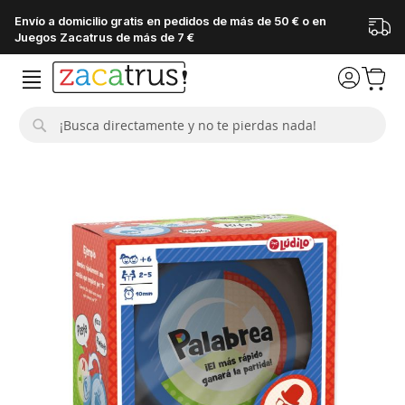
Envío a domicilio gratis en pedidos de más de 50 € o en
Juegos Zacatrus de más de 7 €
Buscar
Saltar
al
final
de
la
galería
de
imágenes