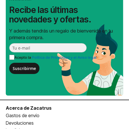
Recibe las últimas
novedades y ofertas.
Y además tendrás un regalo de bienvenida en tu
primera compra.
Acepto la
Política de Privacidad y el Aviso legal
Suscribirme
Acerca de Zacatrus
Gastos de envío
Devoluciones