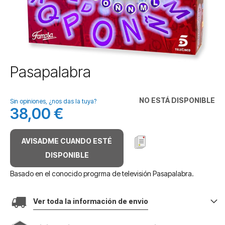
Saltar
Pasapalabra
al
comienzo
de
NO ESTÁ DISPONIBLE
Sin opiniones, ¿nos das la tuya?
la
38,00 €
galería
de
imágenes
AVISADME CUANDO ESTÉ
DISPONIBLE
Basado en el conocido progrma de televisión Pasapalabra.
Ver toda la información de envio