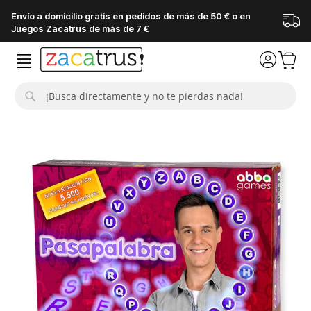
Envío a domicilio gratis en pedidos de más de 50 € o en
Juegos Zacatrus de más de 7 €
Buscar
Saltar
al
final
de
la
galería
de
imágenes