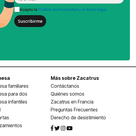
Acepto la
Política de Privacidad y el Aviso legal
Suscribirme
mesa
Más sobre Zacatrus
sa familiares
Contáctanos
esa para dos
Quiénes somos
sa infantiles
Zacatrus en Francia
l
Preguntas Frecuentes
rtas
Derecho de desistimiento
nzamientos