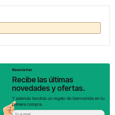
Newsletter
Recibe las últimas
novedades y ofertas.
Y además tendrás un regalo de bienvenida en tu
primera compra.