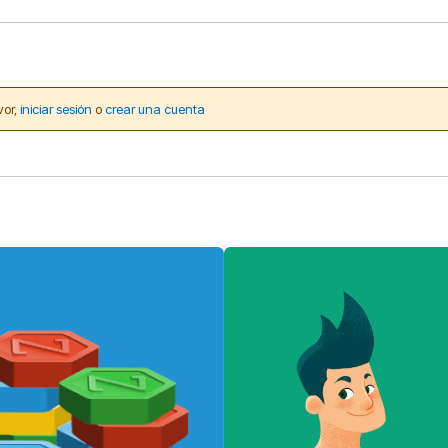
vor,
iniciar sesión
o
crear una cuenta