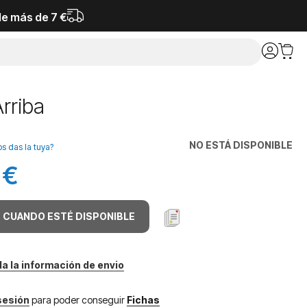
de más de 7 €
rriba
NO ESTÁ DISPONIBLE
os das la tuya?
 €
 CUANDO ESTÉ DISPONIBLE
da la información de envio
 sesión
para poder conseguir
Fichas