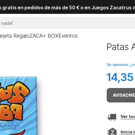
io gratis en pedidos de más de 50 € o en Juegos Zacatrus 
arjeta Regalo
ZACA+ BOX
Eventos
Patas A
Sin opiniones, ¿n
14,35
AVISADME
Ver to
Inicia