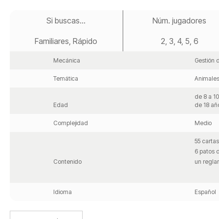
Saltar
al
Si buscas...
Núm. jugadores
comienzo
de
Familiares, Rápido
2, 3, 4, 5, 6
la
galería
de
Mecánica
Gestión 
imágenes
Temática
Animale
de 8 a 10
Edad
de 18 añ
Complejidad
Medio
55 cartas
6 patos 
Contenido
un regl
Idioma
Español