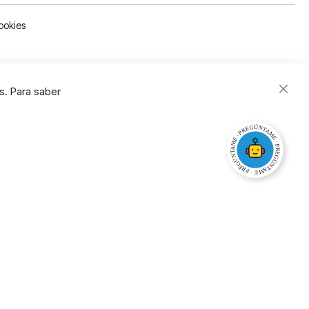
ookies
s. Para saber
Close
Cooki
Bar