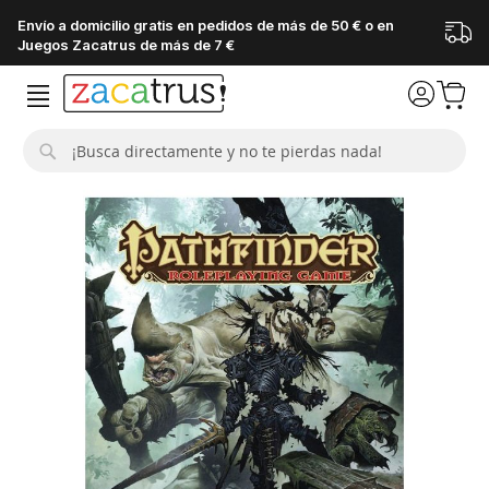
Envío a domicilio gratis en pedidos de más de 50 € o en
Juegos Zacatrus de más de 7 €
Buscar
Saltar
al
final
de
la
galería
de
imágenes