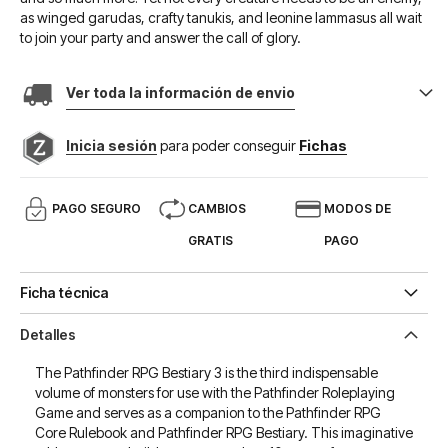
as winged garudas, crafty tanukis, and leonine lammasus all wait
to join your party and answer the call of glory.
Ver toda la información de envio
Inicia sesión
para poder conseguir
Fichas
PAGO SEGURO
CAMBIOS
MODOS DE
GRATIS
PAGO
Ficha técnica
Detalles
The Pathfinder RPG Bestiary 3 is the third indispensable
volume of monsters for use with the Pathfinder Roleplaying
Game and serves as a companion to the Pathfinder RPG
Core Rulebook and Pathfinder RPG Bestiary. This imaginative