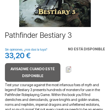
Saltar
Pathfinder Bestiary 3
al
comienzo
de
NO ESTÁ DISPONIBLE
Sin opiniones, ¿nos das la tuya?
la
33,20 €
galería
de
imágenes
AVISADME CUANDO ESTÉ
DISPONIBLE
Test your courage against the most infamous foes of myth and
legend! Bestiary 3 presents hundreds of monsters for use in the
Pathfinder Roleplaying Game. Within this book you’ll find
demiliches and demodands, grave knights and goblin snakes,
norns and nephilim, imperial dragons and unfettered eidolons,
and so much more! Yet not every creature needs to be an enemy,