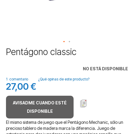
Saltar
Pentágono classic
al
comienzo
de
NO ESTÁ DISPONIBLE
la
galería
1
comentario
¿Qué opinas de este producto?
27,00 €
de
imágenes
AVISADME CUANDO ESTÉ
DISPONIBLE
El mismo sistema de juego que el Pentágono Mechanic, sólo un
precioso tablero de madera marca la diferencia. Juego de