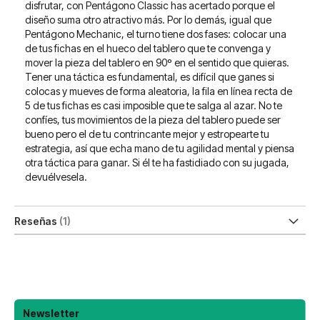
disfrutar, con Pentágono Classic has acertado porque el
diseño suma otro atractivo más. Por lo demás, igual que
Pentágono Mechanic, el turno tiene dos fases: colocar una
de tus fichas en el hueco del tablero que te convenga y
mover la pieza del tablero en 90º en el sentido que quieras.
Tener una táctica es fundamental, es difícil que ganes si
colocas y mueves de forma aleatoria, la fila en línea recta de
5 de tus fichas es casi imposible que te salga al azar. No te
confíes, tus movimientos de la pieza del tablero puede ser
bueno pero el de tu contrincante mejor y estropearte tu
estrategia, así que echa mano de tu agilidad mental y piensa
otra táctica para ganar. Si él te ha fastidiado con su jugada,
devuélvesela.
Reseñas
1
Newsletter