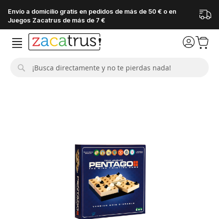
Envío a domicilio gratis en pedidos de más de 50 € o en
Juegos Zacatrus de más de 7 €
Buscar
Saltar
al
final
de
la
galería
de
imágenes