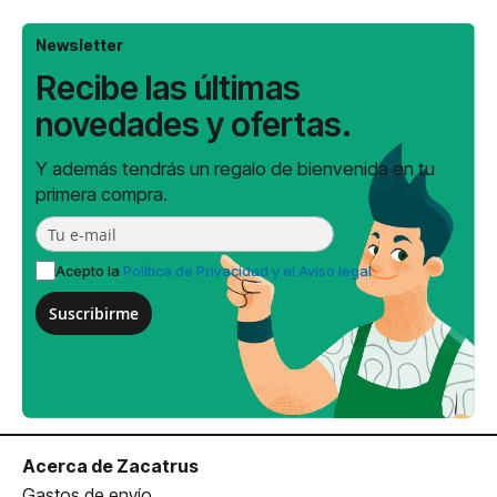
Newsletter
Recibe las últimas
novedades y ofertas.
Y además tendrás un regalo de bienvenida en tu
primera compra.
Acepto la
Política de Privacidad y el Aviso legal
Suscribirme
Acerca de Zacatrus
Gastos de envío