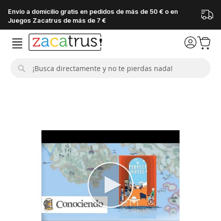
Envío a domicilio gratis en pedidos de más de 50 € o en
Juegos Zacatrus de más de 7 €
Buscar
Saltar
al
final
de
la
galería
de
imágenes