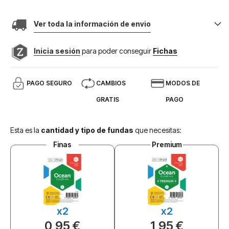
Ver toda la información de envio
Inicia sesión
para poder conseguir
Fichas
PAGO SEGURO
CAMBIOS
MODOS DE
GRATIS
PAGO
Esta es la
cantidad y tipo de fundas
que necesitas:
Finas
Premium
x2
x2
0,95 €
1,95 €