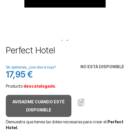
Saltar
Perfect Hotel
al
comienzo
de
NO ESTÁ DISPONIBLE
Sin opiniones, ¿nos das la tuya?
la
17,95 €
galería
de
Producto
descatalogado
.
imágenes
AVISADME CUANDO ESTÉ
DISPONIBLE
Demuestra que tienes las dotes necesarias para crear el
Perfect
Hotel
.