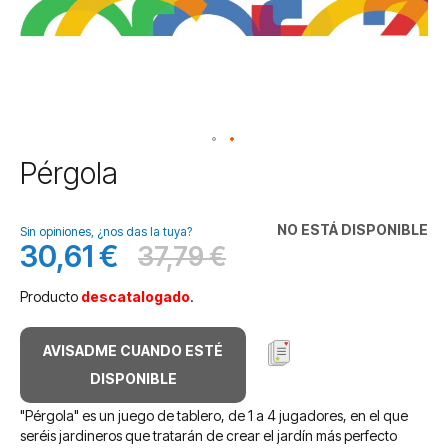
Saltar
Pérgola
al
comienzo
de
NO ESTÁ DISPONIBLE
Sin opiniones, ¿nos das la tuya?
la
30,61 €
37,79 €
Precio
Antes
galería
especial
de
Producto
descatalogado
.
imágenes
AVISADME CUANDO ESTÉ
DISPONIBLE
"Pérgola" es un juego de tablero, de 1 a 4 jugadores, en el que
seréis jardineros que tratarán de crear el jardín más perfecto