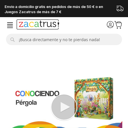
Envío a domicilio gratis en pedidos de más de 50 € o en
Juegos Zacatrus de más de 7 €
Buscar
Saltar
al
final
de
la
galería
de
imágenes