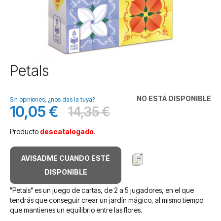
Saltar
Petals
al
comienzo
de
NO ESTÁ DISPONIBLE
Sin opiniones, ¿nos das la tuya?
la
10,05 €
14,35 €
Precio
Antes
galería
especial
de
Producto
descatalogado
.
imágenes
AVISADME CUANDO ESTÉ
DISPONIBLE
"Petals" es un juego de cartas, de 2 a 5 jugadores, en el que
tendrás que conseguir crear un jardín mágico, al mismo tiempo
que mantienes un equilibrio entre las flores.