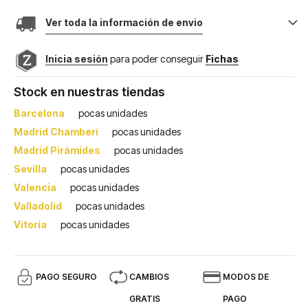
Ver toda la información de envio
Inicia sesión
para poder conseguir
Fichas
Stock en nuestras tiendas
Barcelona
pocas unidades
Madrid Chamberí
pocas unidades
Madrid Pirámides
pocas unidades
Sevilla
pocas unidades
Valencia
pocas unidades
Valladolid
pocas unidades
Vitoria
pocas unidades
PAGO SEGURO
CAMBIOS
MODOS DE
GRATIS
PAGO