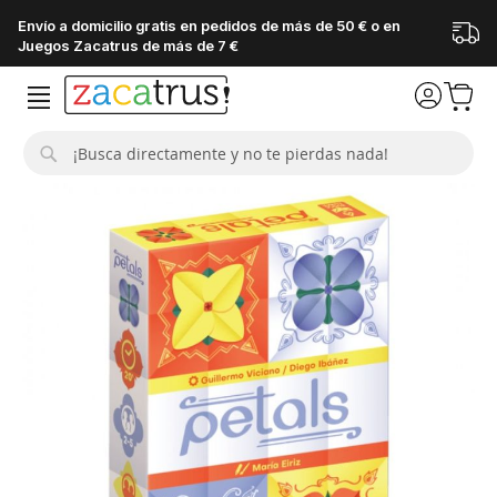
Envío a domicilio gratis en pedidos de más de 50 € o en
Juegos Zacatrus de más de 7 €
Buscar
Saltar
al
final
de
la
galería
de
imágenes