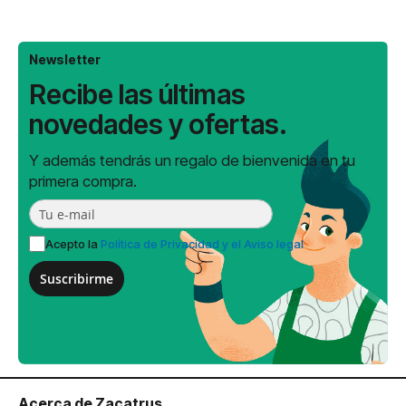
Newsletter
Recibe las últimas
novedades y ofertas.
Y además tendrás un regalo de bienvenida en tu
primera compra.
Acepto la
Política de Privacidad y el Aviso legal
Suscribirme
Acerca de Zacatrus