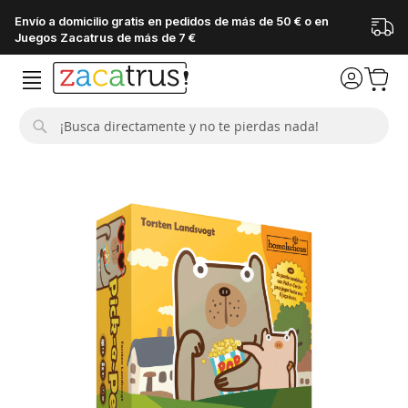
Envío a domicilio gratis en pedidos de más de 50 € o en
Juegos Zacatrus de más de 7 €
Buscar
Saltar
al
final
de
la
galería
de
imágenes