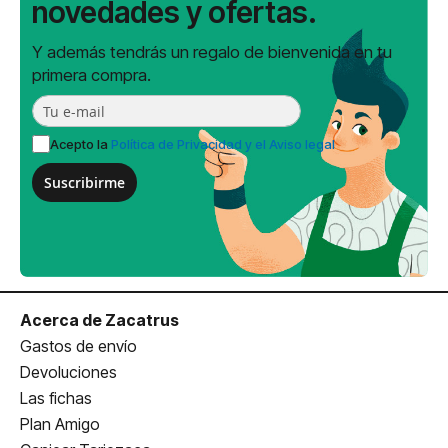
novedades y ofertas.
Y además tendrás un regalo de bienvenida en tu
primera compra.
Acepto la
Política de Privacidad y el Aviso legal
Suscribirme
Acerca de Zacatrus
Gastos de envío
Devoluciones
Las fichas
Plan Amigo