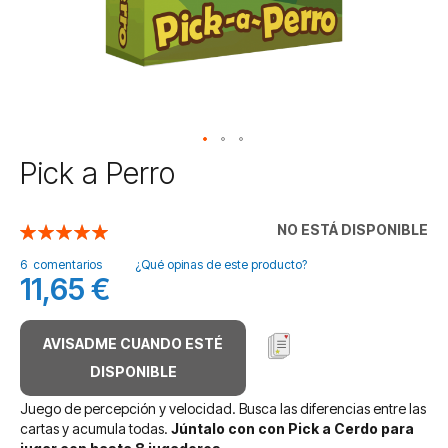
Saltar
Pick a Perro
al
comienzo
de
NO ESTÁ DISPONIBLE
Valoración:
la
100
100
% of
galería
6
comentarios
¿Qué opinas de este producto?
11,65 €
de
imágenes
AVISADME CUANDO ESTÉ
DISPONIBLE
Juego de percepción y velocidad. Busca las diferencias entre las
cartas y acumula todas.
Júntalo con con Pick a Cerdo para