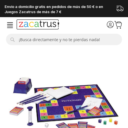
Envío a domicilio gratis en pedidos de más de 50 € o en
Juegos Zacatrus de más de 7 €
Buscar
Saltar
al
final
de
la
galería
de
imágenes