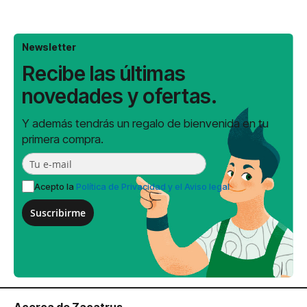
Newsletter
Recibe las últimas
novedades y ofertas.
Y además tendrás un regalo de bienvenida en tu
primera compra.
Acepto la
Política de Privacidad y el Aviso legal
Suscribirme