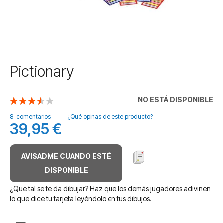
Saltar
Pictionary
al
comienzo
de
NO ESTÁ DISPONIBLE
Valoración:
la
71
100
% of
galería
8
comentarios
¿Qué opinas de este producto?
39,95 €
de
imágenes
AVISADME CUANDO ESTÉ
DISPONIBLE
¿Que tal se te da dibujar? Haz que los demás jugadores adivinen
lo que dice tu tarjeta leyéndolo en tus dibujos.