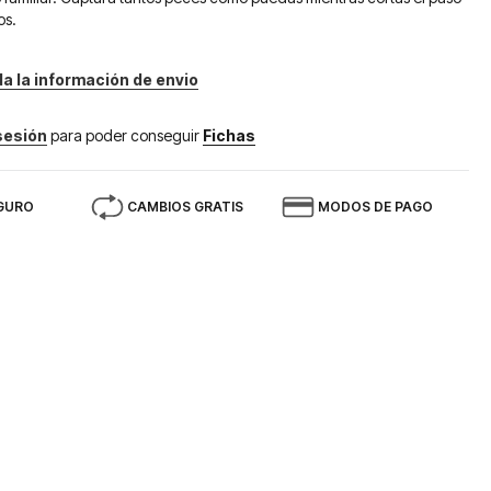
os.
da la información de envio
 sesión
para poder conseguir
Fichas
GURO
CAMBIOS GRATIS
MODOS DE PAGO