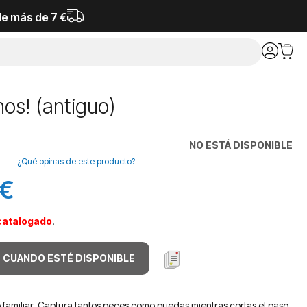
de más de 7 €
nos! (antiguo)
NO ESTÁ DISPONIBLE
¿Qué opinas de este producto?
 €
catalogado
.
 CUANDO ESTÉ DISPONIBLE
o familiar. Captura tantos peces como puedas mientras cortas el paso