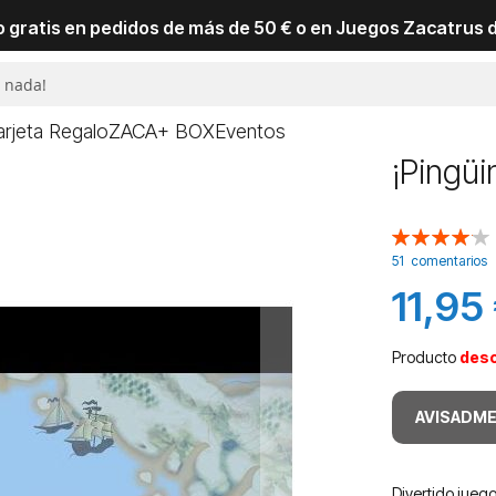
io gratis en pedidos de más de 50 € o en Juegos Zacatrus 
arjeta Regalo
ZACA+ BOX
Eventos
¡Pingüi
Valoración:
82
100
% of
51
comentarios
11,95
Producto
des
AVISADME
Divertido jueg