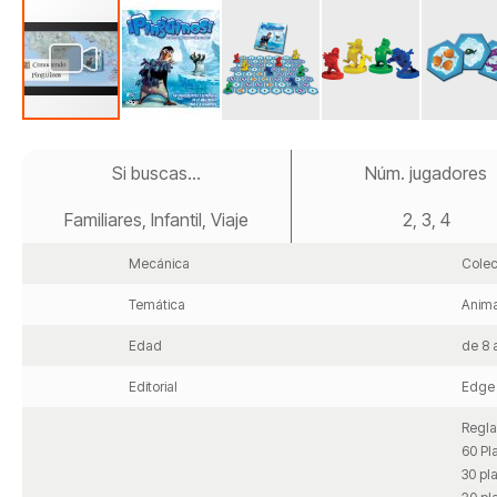
Saltar
al
Si buscas...
Núm. jugadores
comienzo
de
Familiares, Infantil, Viaje
2, 3, 4
la
galería
de
Mecánica
Colec
imágenes
Temática
Anima
Edad
de 8 
Editorial
Edge 
Regla
60 Pl
30 pl