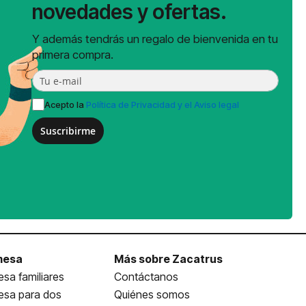
novedades y ofertas.
Y además tendrás un regalo de bienvenida en tu
primera compra.
Acepto la
Política de Privacidad y el Aviso legal
Suscribirme
mesa
Más sobre Zacatrus
sa familiares
Contáctanos
esa para dos
Quiénes somos