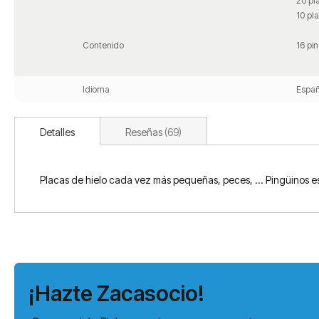
20 pl
10 pl
Contenido
16 pin
Idioma
Españ
Detalles
Reseñas
69
Placas de hielo cada vez más pequeñas, peces, ... Pingüinos es u
¡Hazte Zacasocio!