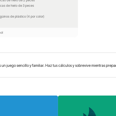
acas de hielo de 2 peces
acas de hielo de 3 peces
güinos de plástico (4 por color)
ol
n juego sencillo y familiar. Haz tus cálculos y sobrevive mientras prepar