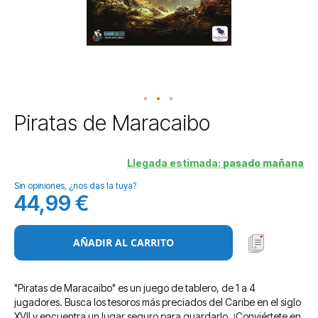
Saltar
Piratas de Maracaibo
al
comienzo
de
Llegada estimada:
pasado mañana
la
Sin opiniones, ¿nos das la tuya?
galería
44,99 €
de
imágenes
AÑADIR AL CARRITO
"Piratas de Maracaibo" es un juego de tablero, de 1 a 4
jugadores. Busca los tesoros más preciados del Caribe en el siglo
XVII y encuentra un lugar seguro para guardarlo. ¡Conviértete en