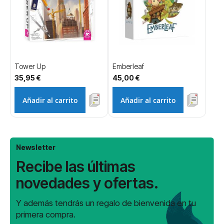
Tower Up
Emberleaf
35,95 €
45,00 €
Añadir al carrito
Añadir al carrito
Newsletter
Recibe las últimas
novedades y ofertas.
Y además tendrás un regalo de bienvenida en tu
primera compra.