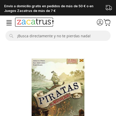
Envío a domicilio gratis en pedidos de más de 50 € o en
Juegos Zacatrus de más de 7 €
Buscar
Saltar
al
final
de
la
galería
de
imágenes