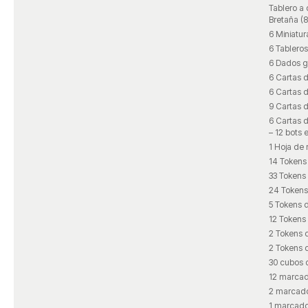
Tablero a 
Bretaña (
6 Miniatur
6 Tablero
6 Dados g
6 Cartas 
6 Cartas 
9 Cartas 
6 Cartas d
– 12 bots 
1 Hoja de 
14 Tokens
33 Tokens 
24 Tokens
5 Tokens 
12 Tokens 
2 Tokens 
2 Tokens 
30 cubos 
12 marcad
2 marcado
1 marcado