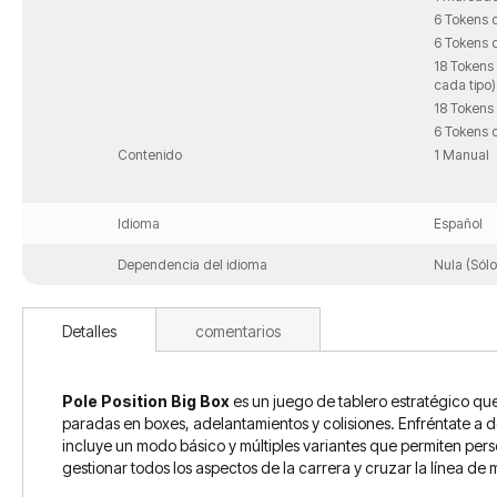
6 Tokens d
6 Tokens d
18 Tokens 
cada tipo)
18 Tokens 
6 Tokens d
Contenido
1 Manual
Idioma
Español
Dependencia del idioma
Nula (Sólo
Detalles
comentarios
Pole Position Big Box
es un juego de tablero estratégico qu
paradas en boxes, adelantamientos y colisiones. Enfréntate a des
incluye un modo básico y múltiples variantes que permiten perso
gestionar todos los aspectos de la carrera y cruzar la línea de 