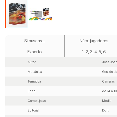
Saltar
al
Si buscas...
Núm. jugadores
comienzo
de
Experto
1, 2, 3, 4, 5, 6
la
galería
de
Autor
José Joaq
imágenes
Mecánica
Gestión d
Temática
Carreras
Edad
de 14 a 1
Complejidad
Medio
Editorial
Do It