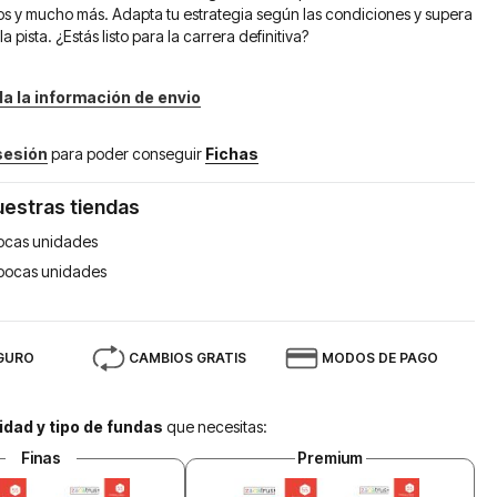
s y mucho más. Adapta tu estrategia según las condiciones y supera
 la pista. ¿Estás listo para la carrera definitiva?
da la información de envio
 sesión
para poder conseguir
Fichas
uestras tiendas
ocas unidades
pocas unidades
GURO
CAMBIOS GRATIS
MODOS DE PAGO
idad y tipo de fundas
que necesitas:
Finas
Premium