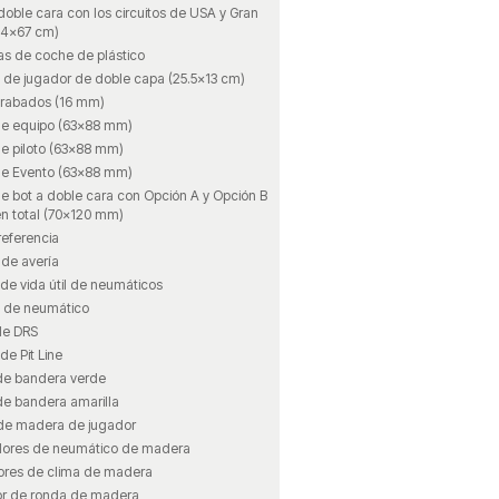
doble cara con los circuitos de USA y Gran
84×67 cm)
as de coche de plástico
s de jugador de doble capa (25.5×13 cm)
rabados (16 mm)
de equipo (63×88 mm)
de piloto (63×88 mm)
de Evento (63×88 mm)
e bot a doble cara con Opción A y Opción B
en total (70×120 mm)
referencia
 de avería
de vida útil de neumáticos
 de neumático
de DRS
de Pit Line
de bandera verde
de bandera amarilla
de madera de jugador
ores de neumático de madera
res de clima de madera
r de ronda de madera