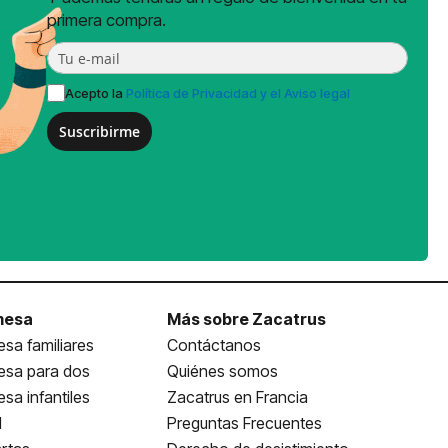
primera compra.
Acepto la
Política de Privacidad y el Aviso legal
Suscribirme
mesa
Más sobre Zacatrus
sa familiares
Contáctanos
esa para dos
Quiénes somos
sa infantiles
Zacatrus en Francia
l
Preguntas Frecuentes