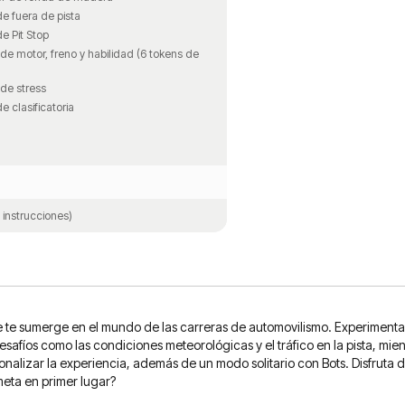
e fuera de pista
e Pit Stop
de motor, freno y habilidad (6 tokens de
de stress
e clasificatoria
 instrucciones)
e te sumerge en el mundo de las carreras de automovilismo. Experimenta
afíos como las condiciones meteorológicas y el tráfico en la pista, mientr
nalizar la experiencia, además de un modo solitario con Bots. Disfruta de
meta en primer lugar?