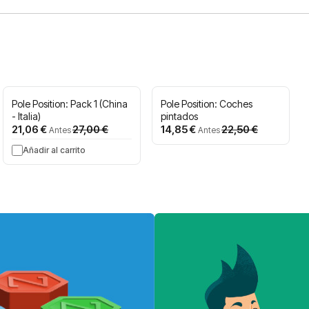
Pole Position: Pack 1 (China
Pole Position: Coches
- Italia)
pintados
Precio
Precio
21,06 €
27,00 €
14,85 €
22,50 €
Antes
Antes
especial
especial
Añadir al carrito