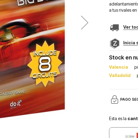
adelantamiento
a tus rivales en
Ver to
Inicia
Stock en n
Valencia
p
Valladolid
PAGO SE
Esta es la
cant