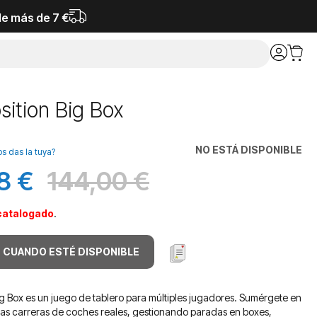
de más de 7 €
sition Big Box
NO ESTÁ DISPONIBLE
os das la tuya?
8 €
144,00 €
Antes
catalogado
.
 CUANDO ESTÉ DISPONIBLE
Big Box es un juego de tablero para múltiples jugadores. Sumérgete en
las carreras de coches reales, gestionando paradas en boxes,