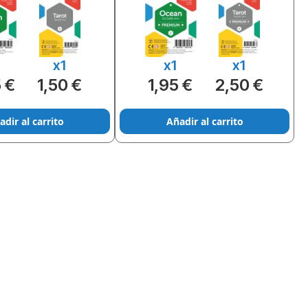
x1
x1
x1
 €
1,50 €
1,95 €
2,50 €
adir al carrito
Añadir al carrito