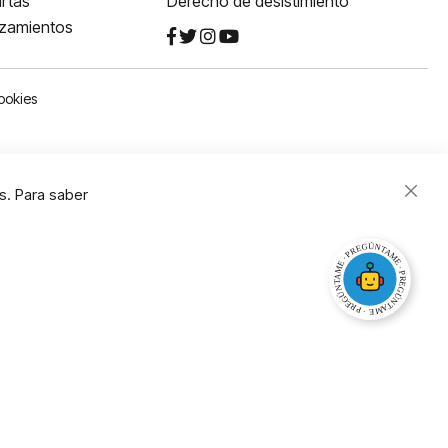
rtas
Derecho de desistimiento
nzamientos
ookies
s. Para saber
Close
Cooki
Bar