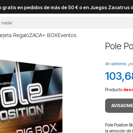
io gratis en pedidos de más de 50 € o en Juegos Zacatrus 
arjeta Regalo
ZACA+ BOX
Eventos
Pole Po
Sin opiniones, ¿n
103,6
Precio
especial
Producto
des
AVISADME
Pole Position 
la emoción de 