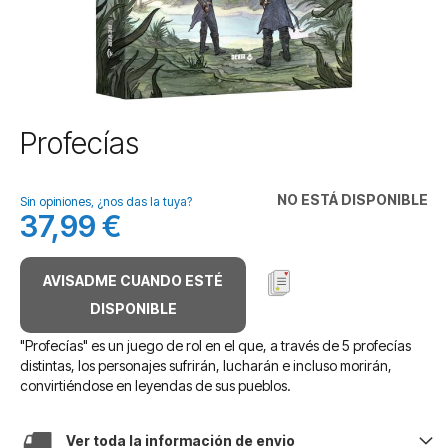
Saltar
Profecías
al
comienzo
de
NO ESTÁ DISPONIBLE
Sin opiniones, ¿nos das la tuya?
la
37,99 €
galería
de
imágenes
AVISADME CUANDO ESTÉ
DISPONIBLE
"Profecías" es un juego de rol en el que, a través de 5 profecías
distintas, los personajes sufrirán, lucharán e incluso morirán,
convirtiéndose en leyendas de sus pueblos.
Ver toda la información de envio