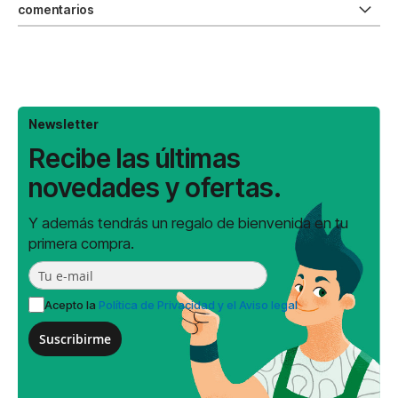
comentarios
Newsletter
Recibe las últimas
novedades y ofertas.
Y además tendrás un regalo de bienvenida en tu
primera compra.
Acepto la
Política de Privacidad y el Aviso legal
Suscribirme