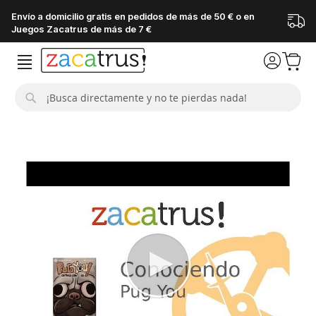
Envío a domicilio gratis en pedidos de más de 50 € o en
Juegos Zacatrus de más de 7 €
Buscar
Saltar
al
final
de
la
galería
de
imágenes