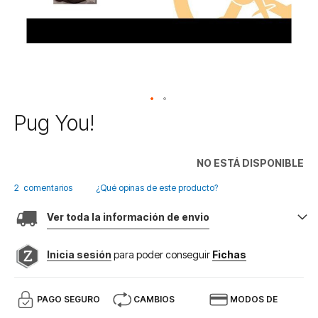
Saltar
Pug You!
al
comienzo
de
NO ESTÁ DISPONIBLE
la
galería
2
comentarios
¿Qué opinas de este producto?
de
imágenes
Ver toda la información de envio
Inicia sesión
para poder conseguir
Fichas
PAGO SEGURO
CAMBIOS
MODOS DE