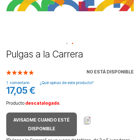
Saltar
Pulgas a la Carrera
al
comienzo
de
NO ESTÁ DISPONIBLE
Valoración:
la
100
100
% of
galería
1
comentario
¿Qué opinas de este producto?
17,05 €
de
imágenes
Producto
descatalogado
.
AVISADME CUANDO ESTÉ
DISPONIBLE