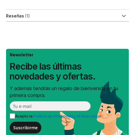
Reseñas
1
Newsletter
Recibe las últimas
novedades y ofertas.
Y además tendrás un regalo de bienvenida en tu
primera compra.
Acepto la
Política de Privacidad y el Aviso legal
Suscribirme