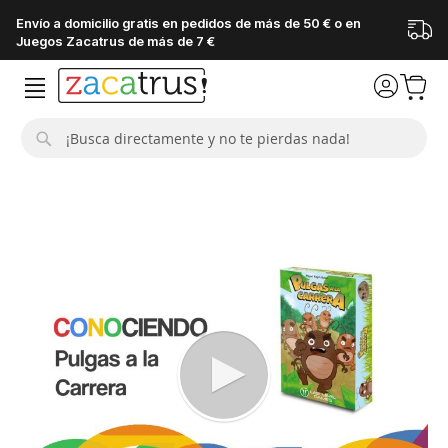
Envío a domicilio gratis en pedidos de más de 50 € o en
Juegos Zacatrus de más de 7 €
Buscar
Saltar
al
final
de
la
galería
de
imágenes