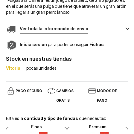
"Pulgas a la Carrera" es un juego de tablero, de 2 a 5 jugadores,
en el que serás una pulga que tiene que atravesar un gran jardín
para llegar a un gran perro lanoso.
Ver toda la información de envio
Inicia sesión
para poder conseguir
Fichas
Stock en nuestras tiendas
Vitoria
pocas unidades
PAGO SEGURO
CAMBIOS
MODOS DE
GRATIS
PAGO
Esta es la
cantidad y tipo de fundas
que necesitas:
Finas
Premium