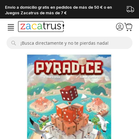
Envío a domicilio gratis en pedidos de más de 50 € o en
Juegos Zacatrus de más de 7 €
Buscar
Saltar
al
final
de
la
galería
de
imágenes