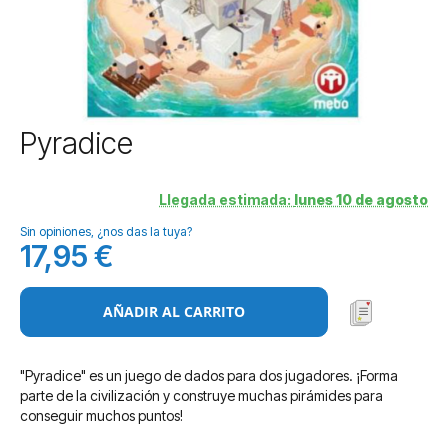
Saltar
Pyradice
al
comienzo
de
Llegada estimada:
lunes 10 de agosto
la
Sin opiniones, ¿nos das la tuya?
galería
17,95 €
de
imágenes
AÑADIR AL CARRITO
"Pyradice" es un juego de dados para dos jugadores. ¡Forma
parte de la civilización y construye muchas pirámides para
conseguir muchos puntos!