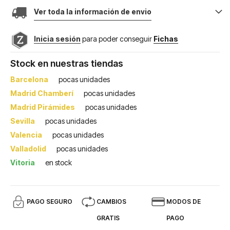
Ver toda la información de envio
Inicia sesión
para poder conseguir
Fichas
Stock en nuestras tiendas
Barcelona
pocas unidades
Madrid Chamberí
pocas unidades
Madrid Pirámides
pocas unidades
Sevilla
pocas unidades
Valencia
pocas unidades
Valladolid
pocas unidades
Vitoria
en stock
PAGO SEGURO
CAMBIOS
MODOS DE
GRATIS
PAGO