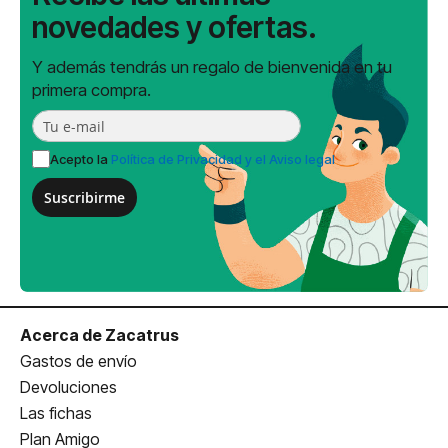
novedades y ofertas.
Y además tendrás un regalo de bienvenida en tu
primera compra.
Acepto la
Política de Privacidad y el Aviso legal
Suscribirme
Acerca de Zacatrus
Gastos de envío
Devoluciones
Las fichas
Plan Amigo