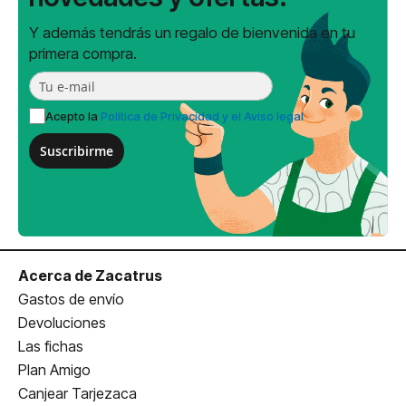
Y además tendrás un regalo de bienvenida en tu
primera compra.
Acepto la
Política de Privacidad y el Aviso legal
Suscribirme
Acerca de Zacatrus
Gastos de envío
Devoluciones
Las fichas
Plan Amigo
Canjear Tarjezaca