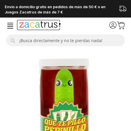
Envío a domicilio gratis en pedidos de más de 50 € o en
Juegos Zacatrus de más de 7 €
Buscar
Saltar
al
final
de
la
galería
de
imágenes