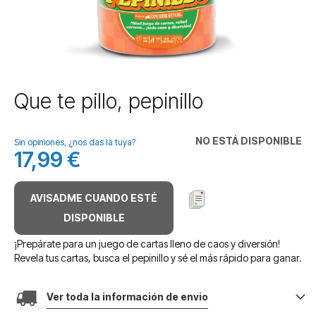
Saltar
Que te pillo, pepinillo
al
comienzo
de
NO ESTÁ DISPONIBLE
Sin opiniones, ¿nos das la tuya?
la
17,99 €
galería
de
imágenes
AVISADME CUANDO ESTÉ
DISPONIBLE
¡Prepárate para un juego de cartas lleno de caos y diversión!
Revela tus cartas, busca el pepinillo y sé el más rápido para ganar.
Ver toda la información de envio