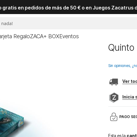
io gratis en pedidos de más de 50 € o en Juegos Zacatrus 
arjeta Regalo
ZACA+ BOX
Eventos
Quinto
Sin opiniones, ¿n
Ver to
Inicia
PAGO SE
Esta es la
cant