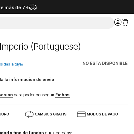
de más de 7 €
 Imperio (Portuguese)
NO ESTÁ DISPONIBLE
os das la tuya?
da la información de envio
 sesión
para poder conseguir
Fichas
GURO
CAMBIOS GRATIS
MODOS DE PAGO
idad y tipo de fundas
que necesitas: