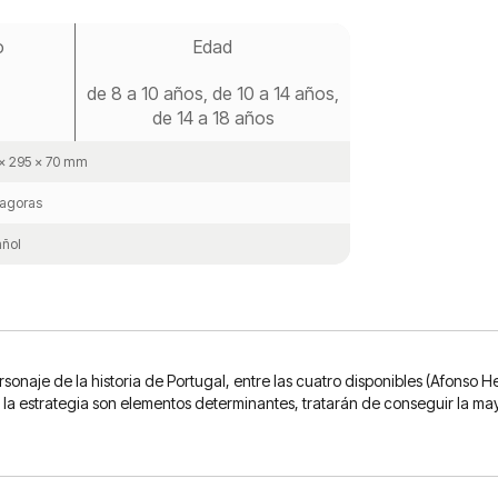
o
Edad
de 8 a 10 años, de 10 a 14 años,
de 14 a 18 años
x 295 x 70 mm
agoras
ñol
sonaje de la historia de Portugal, entre las cuatro disponibles (Afonso H
la estrategia son elementos determinantes, tratarán de conseguir la ma