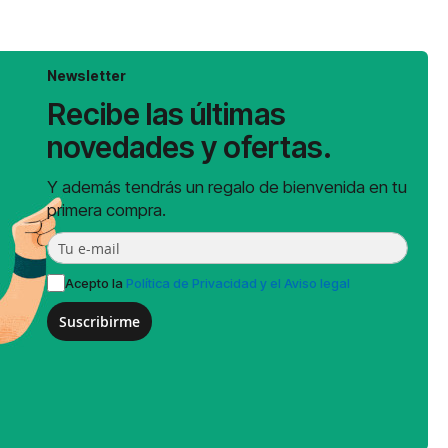
Newsletter
Recibe las últimas
novedades y ofertas.
Y además tendrás un regalo de bienvenida en tu
primera compra.
Acepto la
Política de Privacidad y el Aviso legal
Suscribirme