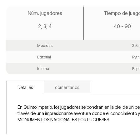
Saltar
al
Núm. jugadores
Tiempo de jueg
comienzo
de
2, 3, 4
40 - 90
la
galería
de
imágenes
Medidas
295 
Editorial
Pyth
Idioma
Espa
Detalles
comentarios
En Quinto Imperio, los jugadores se pondrán en la piel de un per
través de una impresionante aventura donde el conocimiento y 
MONUMENTOS NACIONALES PORTUGUESES.