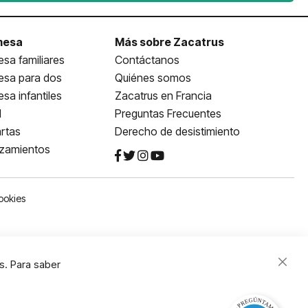
mesa
Más sobre Zacatrus
sa familiares
Contáctanos
esa para dos
Quiénes somos
sa infantiles
Zacatrus en Francia
l
Preguntas Frecuentes
rtas
Derecho de desistimiento
nzamientos
ookies
s. Para saber
Close
Cooki
Bar