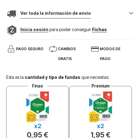
Ver toda la información de envio
Inicia sesión
para poder conseguir
Fichas
PAGO SEGURO
CAMBIOS
MODOS DE
GRATIS
PAGO
Esta es la
cantidad y tipo de fundas
que necesitas:
Finas
Premium
x2
x2
0,95 €
1,95 €