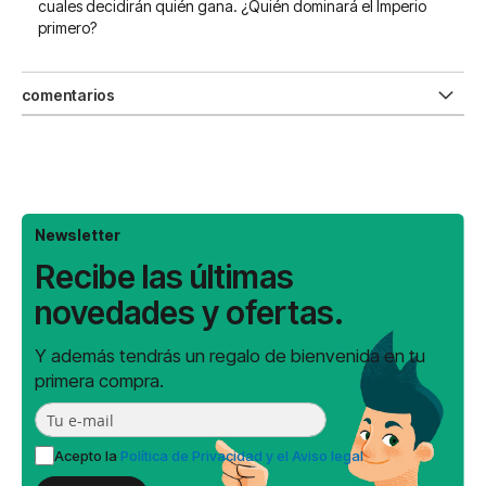
cuales decidirán quién gana. ¿Quién dominará el Imperio
primero?
comentarios
Newsletter
Recibe las últimas
novedades y ofertas.
Y además tendrás un regalo de bienvenida en tu
primera compra.
Acepto la
Política de Privacidad y el Aviso legal