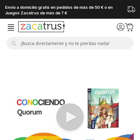
Envío a domicilio gratis en pedidos de más de 50 € o en
Juegos Zacatrus de más de 7 €
Buscar
Saltar
al
final
de
la
galería
de
imágenes