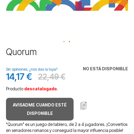
Saltar
Quorum
al
comienzo
de
NO ESTÁ DISPONIBLE
Sin opiniones, ¿nos das la tuya?
la
14,17 €
22,49 €
Precio
Antes
galería
especial
de
Producto
descatalogado
.
imágenes
AVISADME CUANDO ESTÉ
DISPONIBLE
"Quorum" es un juego de tablero, de 2 a 4 jugadores. ¡Convertíos
en senadores romanos y conseguid la mayor influencia posible!