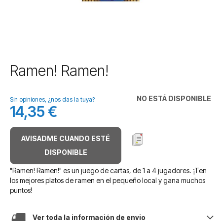
Saltar
Ramen! Ramen!
al
comienzo
de
NO ESTÁ DISPONIBLE
Sin opiniones, ¿nos das la tuya?
la
14,35 €
galería
de
imágenes
AVISADME CUANDO ESTÉ
DISPONIBLE
"Ramen! Ramen!" es un juego de cartas, de 1 a 4 jugadores. ¡Ten
los mejores platos de ramen en el pequeño local y gana muchos
puntos!
Ver toda la información de envio