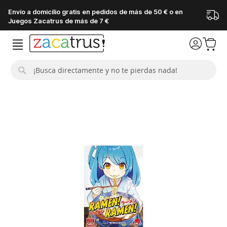
Envío a domicilio gratis en pedidos de más de 50 € o en
Juegos Zacatrus de más de 7 €
Buscar
Saltar
al
final
de
la
galería
de
imágenes