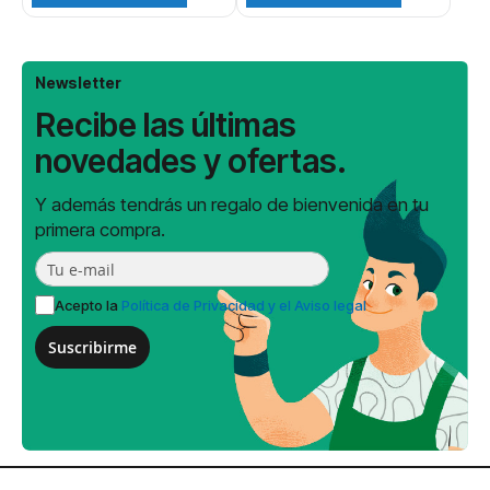
Newsletter
Recibe las últimas
novedades y ofertas.
Y además tendrás un regalo de bienvenida en tu
primera compra.
Acepto la
Política de Privacidad y el Aviso legal
Suscribirme