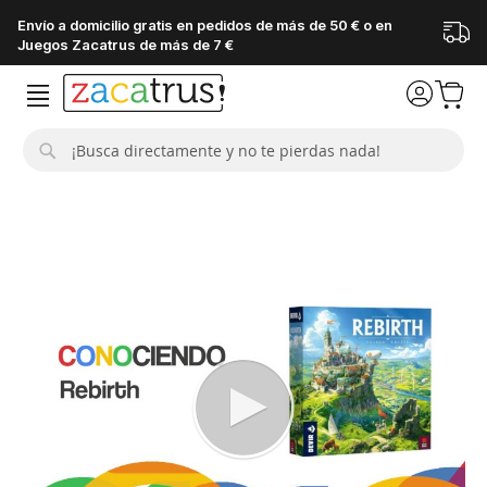
Envío a domicilio gratis en pedidos de más de 50 € o en
Juegos Zacatrus de más de 7 €
Buscar
Saltar
al
final
de
la
galería
de
imágenes