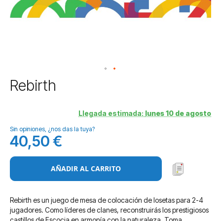
Saltar
Rebirth
al
comienzo
de
Llegada estimada:
lunes 10 de agosto
la
Sin opiniones, ¿nos das la tuya?
galería
40,50 €
de
imágenes
AÑADIR AL CARRITO
Rebirth es un juego de mesa de colocación de losetas para 2-4
jugadores. Como líderes de clanes, reconstruirás los prestigiosos
castillos de Escocia en armonía con la naturaleza. Toma