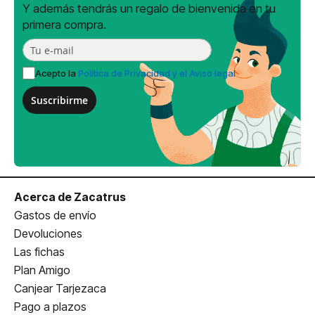
Y además tendrás un regalo de bienvenida en tu
primera compra.
Acepto la
Política de Privacidad y el Aviso legal
Suscribirme
Acerca de Zacatrus
Gastos de envío
Devoluciones
Las fichas
Plan Amigo
Canjear Tarjezaca
Pago a plazos