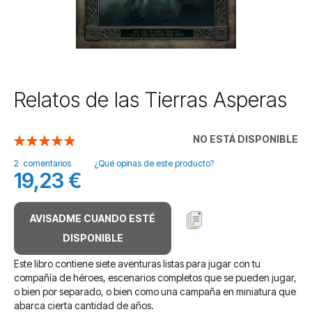
Saltar
Relatos de las Tierras Asperas
al
comienzo
de
NO ESTÁ DISPONIBLE
Valoración:
la
100
100
% of
galería
2
comentarios
¿Qué opinas de este producto?
19,23 €
de
imágenes
AVISADME CUANDO ESTÉ
DISPONIBLE
Este libro contiene siete aventuras listas para jugar con tu
compañía de héroes, escenarios completos que se pueden jugar,
o bien por separado, o bien como una campaña en miniatura que
abarca cierta cantidad de años.