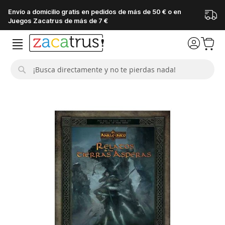
Envío a domicilio gratis en pedidos de más de 50 € o en
Juegos Zacatrus de más de 7 €
Buscar
Saltar
al
final
de
la
galería
de
imágenes