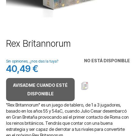
Saltar
Rex Britannorum
al
comienzo
de
NO ESTÁ DISPONIBLE
Sin opiniones, ¿nos das la tuya?
la
40,49 €
galería
de
imágenes
AVISADME CUANDO ESTÉ
DISPONIBLE
"Rex Britannorum" es un juego de tablero, de 1 a 3 jugadores,
basado en los años 55 y 54aC, cuando Julio Cesar desembarcó
en Gran Bretaña provocando así el primer contacto de Roma con
los reinos británicos. Tendrás que contar con una buena
estrategia y ser capaz de derrotar a tus rivales para convertirte
en el próximo Rex Britannorum.