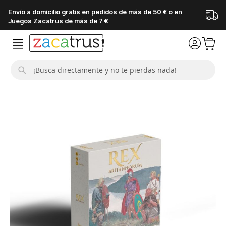
Envío a domicilio gratis en pedidos de más de 50 € o en
Juegos Zacatrus de más de 7 €
Buscar
Saltar
al
final
de
la
galería
de
imágenes