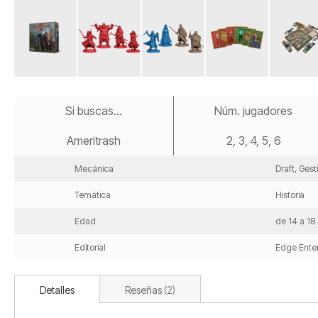
Saltar
al
Si buscas...
Núm. jugadores
comienzo
de
Ameritrash
2, 3, 4, 5, 6
la
galería
de
Mecánica
Draft, Ges
imágenes
Temática
Historia
Edad
de 14 a 18
Editorial
Edge Ente
Detalles
Reseñas
2