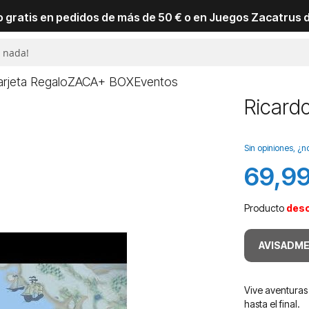
io gratis en pedidos de más de 50 € o en Juegos Zacatrus 
arjeta Regalo
ZACA+ BOX
Eventos
Ricard
Sin opiniones, ¿n
69,99
Producto
des
AVISADME
Vive aventuras 
hasta el final.