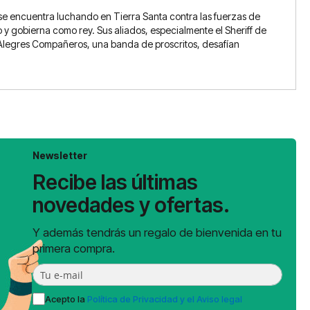
 se encuentra luchando en Tierra Santa contra las fuerzas de
 y gobierna como rey. Sus aliados, especialmente el Sheriff de
 Alegres Compañeros, una banda de proscritos, desafían
Newsletter
Recibe las últimas
novedades y ofertas.
Y además tendrás un regalo de bienvenida en tu
primera compra.
Acepto la
Política de Privacidad y el Aviso legal