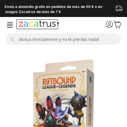
Envío a domicilio gratis en pedidos de más de 50 € o en
Juegos Zacatrus de más de 7 €
Buscar
Saltar
al
final
de
la
galería
de
imágenes