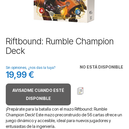
Saltar
Riftbound: Rumble Champion
al
Deck
comienzo
de
la
NO ESTÁ DISPONIBLE
galería
Sin opiniones, ¿nos das la tuya?
19,99 €
de
imágenes
AVISADME CUANDO ESTÉ
DISPONIBLE
¡Prepárate para la batalla con el mazo Riftbound: Rumble
Champion Deck! Este mazo preconstruido de 56 cartas ofrece un
juego dinámico y accesible, ideal para nuevos jugadores y
entusiastas de la ingeniería.