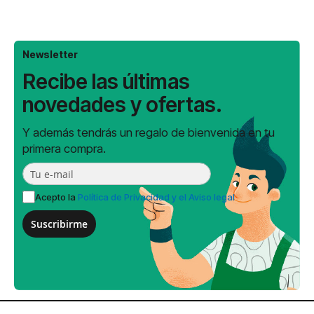
Newsletter
Recibe las últimas
novedades y ofertas.
Y además tendrás un regalo de bienvenida en tu
primera compra.
Acepto la
Política de Privacidad y el Aviso legal
Suscribirme