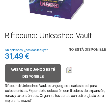
Saltar
Riftbound: Unleashed Vault
al
comienzo
de
NO ESTÁ DISPONIBLE
Sin opiniones, ¿nos das la tuya?
la
31,49 €
galería
de
imágenes
AVISADME CUANDO ESTÉ
DISPONIBLE
Riftbound: Unleashed Vault es un juego de cartas ideal para
coleccionistas. Expande tu colección con 6 sobres de expansión,
runas y tokens únicos. Organiza tus cartas con estilo. ¿Listo para
mejorar tu mazo?