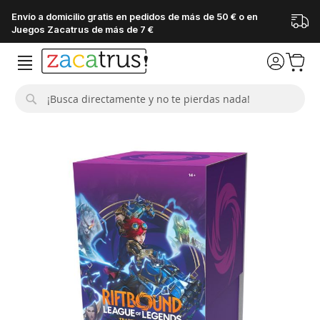
Envío a domicilio gratis en pedidos de más de 50 € o en
Juegos Zacatrus de más de 7 €
Buscar
Saltar
al
final
de
la
galería
de
imágenes