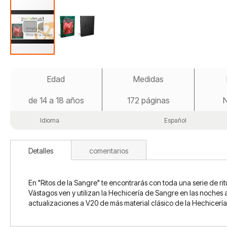
Saltar
al
Edad
Medidas
comienzo
de
de 14 a 18 años
172 páginas
N
la
galería
de
Idioma
Español
imágenes
Detalles
comentarios
En "Ritos de la Sangre" te encontrarás con toda una serie de rit
Vástagos ven y utilizan la Hechicería de Sangre en las noches a
actualizaciones a V20 de más material clásico de la Hechicer