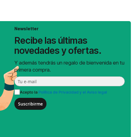
Newsletter
Recibe las últimas
novedades y ofertas.
Y además tendrás un regalo de bienvenida en tu
primera compra.
Acepto la
Política de Privacidad y el Aviso legal
Suscribirme