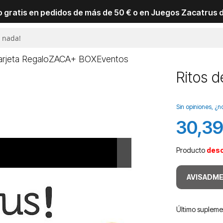
io gratis en pedidos de más de 50 € o en Juegos Zacatrus 
arjeta Regalo
ZACA+ BOX
Eventos
Ritos d
Sin opiniones, ¿n
30,39
Producto
des
AVISADME
Último suplem