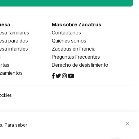
mesa
Más sobre Zacatrus
sa familiares
Contáctanos
esa para dos
Quiénes somos
sa infantiles
Zacatrus en Francia
l
Preguntas Frecuentes
rtas
Derecho de desistimiento
nzamientos
ookies
s. Para saber
Close
Cooki