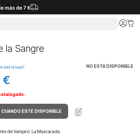
de más de 7 €
e la Sangre
NO ESTÁ DISPONIBLE
os das la tuya?
 €
catalogado
.
 CUANDO ESTÉ DISPONIBLE
ento de Vampiro: La Mascarada.